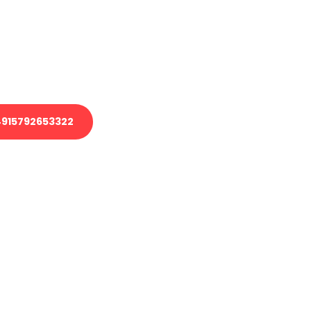
 Transport oder benötigen eine
 Umzug?
ser Team aus Experten freut sich,
elfen!
915792653322
nverbindliche Anfrage senden