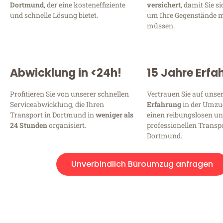
Dortmund
, der eine kosteneffiziente
versichert
, damit Sie s
und schnelle Lösung bietet.
um Ihre Gegenstände 
müssen.
Abwicklung in <24h!
15 Jahre Erfa
Profitieren Sie von unserer schnellen
Vertrauen Sie auf unse
Serviceabwicklung, die Ihren
Erfahrung
in der Umzu
Transport in Dortmund in
weniger als
einen reibungslosen u
24 Stunden
organisiert.
professionellen Transpo
Dortmund.
Unverbindlich Büroumzug anfragen