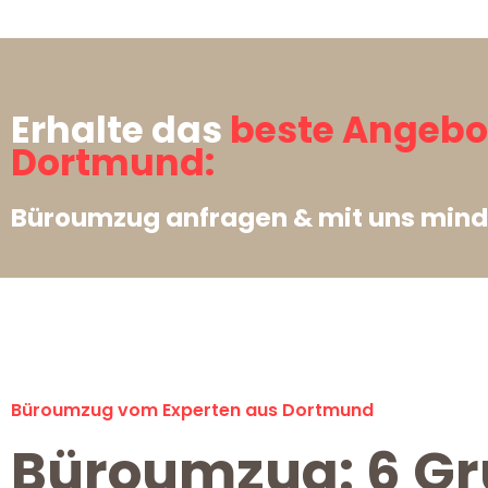
Erhalte das
beste Angebo
Dortmund:
Büroumzug anfragen & mit uns mind
Büroumzug vom Experten aus Dortmund
Büroumzug: 6 Gr