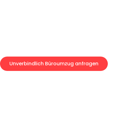
Express-Abwicklung in unter 2
Über 15 Jahre Erfahrung mit 
Angebot erhalten in unter 30 
Unverbindlich Büroumzug anfragen
Büroumzug-Anfragen sind zu 100% kostenlos & unverbind