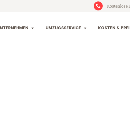
Kostenlose 
NTERNEHMEN
UMZUGSSERVICE
KOSTEN & PREI
 Dortmund
und ab 49€