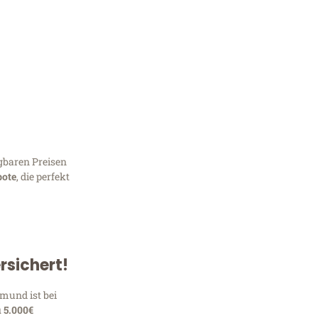
gbaren Preisen
bote
, die perfekt
Kostenlose Beratung!
Sie 
rsichert!
Frag
tmund ist bei
u 5.000€