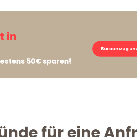
t in
Büroumzug unv
estens 50€ sparen!
ünde für eine Anf