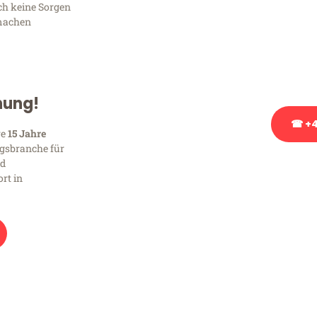
ich keine Sorgen
Sie haben Fragen zu Ihrem
machen
Beratung bezüglich Ihres
Rufen Sie uns gerne an, un
Ihnen kostenlos weiterzuh
hung!
☎ +4
re
15 Jahre
gsbranche für
nd
Stattdessen eine u
rt in