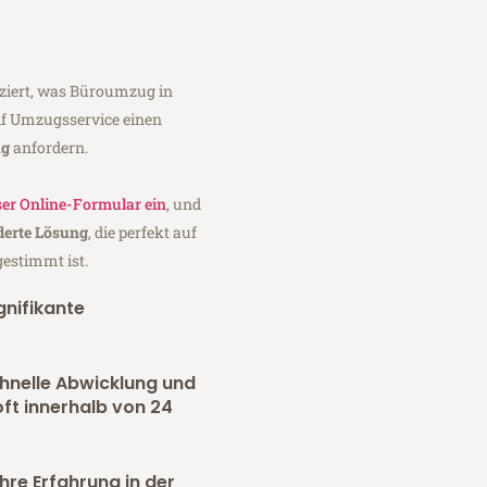
iziert, was Büroumzug in
lf Umzugsservice einen
ag
anfordern.
er Online-Formular ein
, und
erte Lösung
, die perfekt auf
gestimmt ist.
gnifikante
chnelle Abwicklung und
oft innerhalb von 24
hre Erfahrung in der