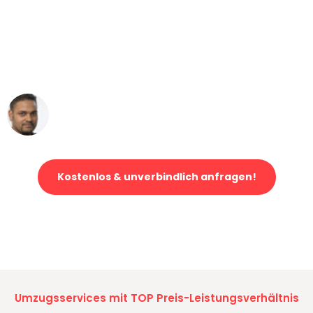
"Mein Klavier kam in unter 24 Stunden
ohne einen Kratzer an - ein
erstklassiger Service!"
Ümit Y.
Klaviertransport in Dortmund
Kostenlos & unverbindlich anfragen!
Jetzt anfragen und der nächste glückliche Kunde werden. Alle
Umzugsanfragen sind zu
100% kostenlos & unverbindlich!
Umzugsservices mit TOP Preis-Leistungsverhältnis