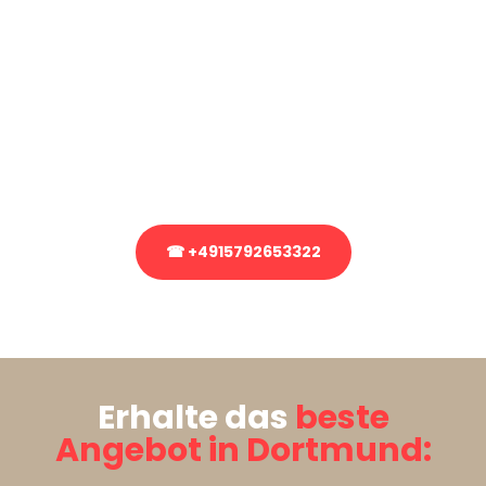
Sie haben Fragen?
Sie haben Fragen zu Ihrem Transport oder benötigen eine Beratung
bezüglich Ihres Umzug?
Rufen Sie uns gerne an, unser Team aus Experten freut sich, Ihnen
kostenlos weiterzuhelfen!
☎ +4915792653322
Stattdessen eine unverbindliche Anfrage senden
Erhalte das
beste
Angebot in Dortmund: