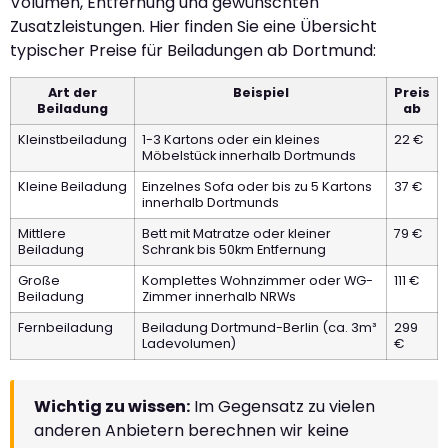
Volumen, Entfernung und gewünschten
Zusatzleistungen. Hier finden Sie eine Übersicht
typischer Preise für Beiladungen ab Dortmund:
Art der
Beispiel
Preis
Beiladung
ab
Kleinstbeiladung
1-3 Kartons oder ein kleines
22 €
Möbelstück innerhalb Dortmunds
Kleine Beiladung
Einzelnes Sofa oder bis zu 5 Kartons
37 €
innerhalb Dortmunds
Mittlere
Bett mit Matratze oder kleiner
79 €
Beiladung
Schrank bis 50km Entfernung
Große
Komplettes Wohnzimmer oder WG-
111 €
Beiladung
Zimmer innerhalb NRWs
Fernbeiladung
Beiladung Dortmund-Berlin (ca. 3m³
299
Ladevolumen)
€
Wichtig zu wissen:
Im Gegensatz zu vielen
anderen Anbietern berechnen wir keine