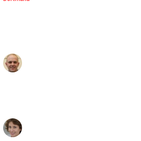
"Erste Klasse! Ein großes Dankeschön
an das gesamte Team von Wolf
Umzugsservice für ihren
außergewöhnlichen Service!"
Frederik F.
Umzug in Dortmund
"Besser hätte ich mir den Umzug von
Dortmund nach Wien nicht vorstellen
können - DANKE!"
Maria W
Umzug von Dortmund nach Wien