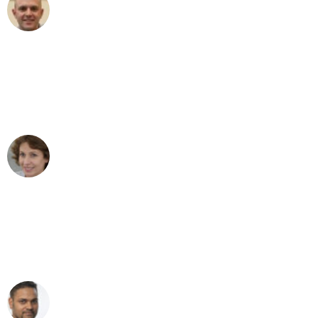
Frederik F.
Umzug in Dortmund
"Besser hätte ich mir den Umzug von
Dortmund nach Wien nicht vorstellen
können - DANKE!"
Maria W
Umzug von Dortmund nach Wien
"Mein Klavier kam in unter 24 Stunden
ohne einen Kratzer an - ein
erstklassiger Service!"
Ümit Y.
Klaviertransport in Dortmund