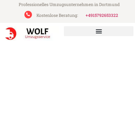
Professionelles Umzugsunternehmen in Dortmund
Kostenlose Beratung:
+4915792653322
Wolf Umzugsservice aus Dortmund
Umzug Dortmund
Düsseldorf
Günstiger Umzug Dortmund Düsseldorf
(ab 199€)
Express-Abwicklung in unter 24 Stunden!
Über 15 Jahre Erfahrung mit Umzügen!