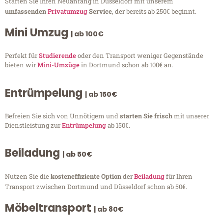
Starten Sie Ihren Neuanfang in Düsseldorf mit unserem
umfassenden
Privatumzug
Service
, der bereits ab 250€ beginnt.
Mini Umzug
| ab 100€
Perfekt für
Studierende
oder den Transport weniger Gegenstände
bieten wir
Mini-Umzüge
in Dortmund schon ab 100€ an.
Entrümpelung
| ab 150€
Befreien Sie sich von Unnötigem und
starten Sie frisch
mit unserer
Dienstleistung zur
Entrümpelung
ab 150€.
Beiladung
| ab 50€
Nutzen Sie die
kosteneffiziente Option
der
Beiladung
für Ihren
Transport zwischen Dortmund und Düsseldorf schon ab 50€.
Möbeltransport
| ab 80€