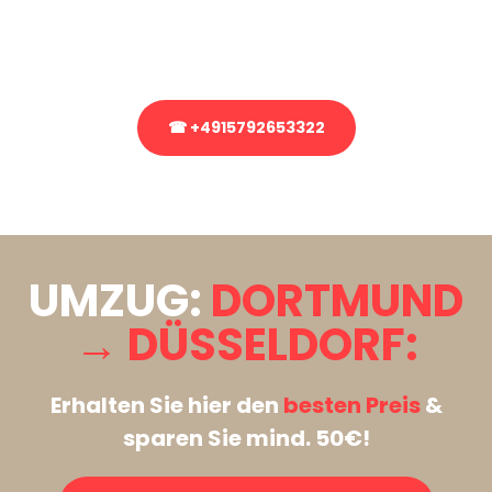
Rufen Sie uns gerne an, unser Team aus Experten freut sich, Ihnen
kostenlos weiterzuhelfen!
☎ +4915792653322
Stattdessen eine unverbindliche Anfrage senden
UMZUG:
DORTMUND
→ DÜSSELDORF:
Erhalten Sie hier den
besten Preis
&
sparen Sie mind. 50€!