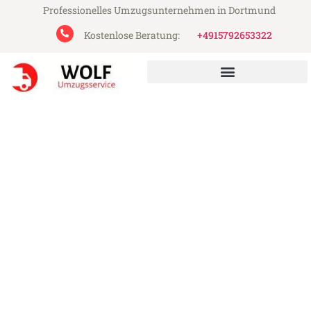
Professionelles Umzugsunternehmen in Dortmund
Kostenlose Beratung:
+4915792653322
Wolf Umzugsservice aus Dortmund
Umzug Dortmund
Deutschland
Günstiger Umzug Dortmund Deutschland
(ab 199€)
Express-Abwicklung in unter 24 Stunden!
Über 15 Jahre Erfahrung mit Umzügen!