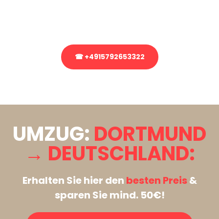
Rufen Sie uns gerne an, unser Team aus Experten freut sich, Ihnen
kostenlos weiterzuhelfen!
☎ +4915792653322
Stattdessen eine unverbindliche Anfrage senden
UMZUG:
DORTMUND
→ DEUTSCHLAND:
Erhalten Sie hier den
besten Preis
&
sparen Sie mind. 50€!