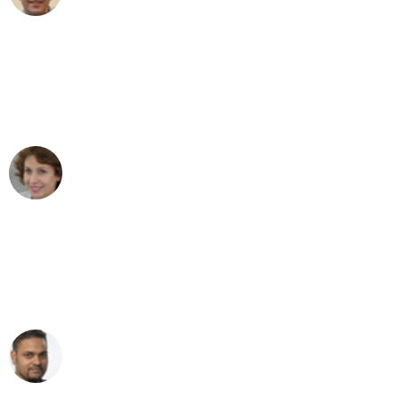
"Besser hätte ich mir den Umzug von
Dortmund nach Wien nicht vorstellen
können - DANKE!"
Maria W
Umzug von Dortmund nach Wien
"Mein Klavier kam in unter 24 Stunden
ohne einen Kratzer an - ein
erstklassiger Service!"
Ümit Y.
Klaviertransport in Dortmund