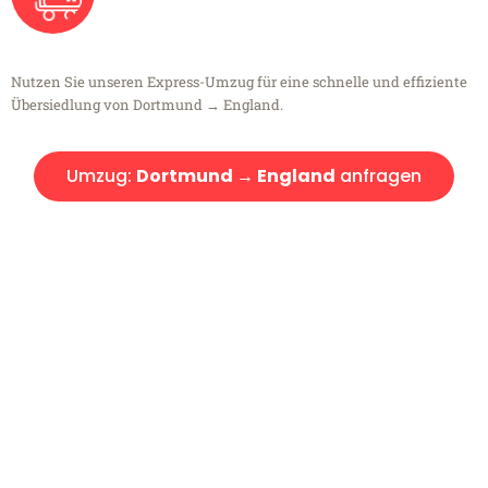
Nutzen Sie unseren Express-Umzug für eine schnelle und effiziente
Übersiedlung von Dortmund → England.
Umzug:
Dortmund → England
anfragen
Kostenlose Beratung!
Sie haben Fragen?
Sie haben Fragen zu Ihrem Transport oder benötigen eine Beratung
bezüglich Ihres Umzug?
Rufen Sie uns gerne an, unser Team aus Experten freut sich, Ihnen
kostenlos weiterzuhelfen!