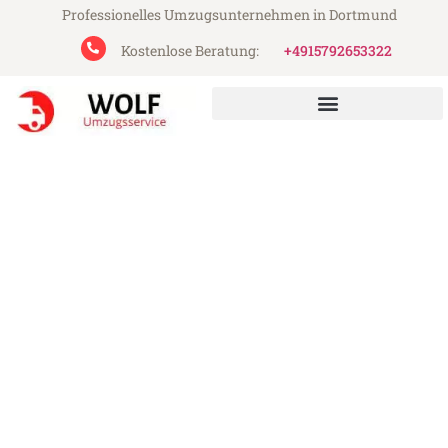
Professionelles Umzugsunternehmen in Dortmund
Kostenlose Beratung:
+4915792653322
Wolf Umzugsservice aus Dortmund
Umzug Dortmund England
Günstiger Umzug Dortmund England (ab
199€)
Express-Abwicklung in unter 24 Stunden!
Über 15 Jahre Erfahrung mit Umzügen!
Angebot erhalten in unter 30 Minuten!