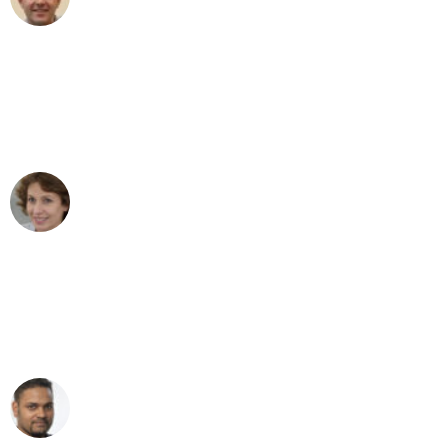
Umzug in Dortmund
"Besser hätte ich mir den Umzug von
Dortmund nach Wien nicht vorstellen
können - DANKE!"
Maria W
Umzug von Dortmund nach Wien
"Mein Klavier kam in unter 24 Stunden
ohne einen Kratzer an - ein
erstklassiger Service!"
Ümit Y.
Klaviertransport in Dortmund