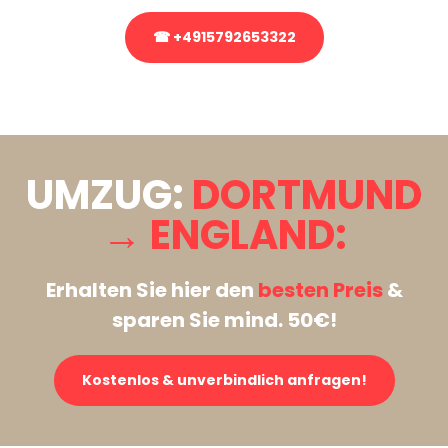
☎ +4915792653322
Stattdessen eine unverbindliche Anfrage senden
UMZUG:
DORTMUND
→ ENGLAND:
Erhalten Sie hier den
besten Preis
&
sparen Sie mind. 50€!
Kostenlos & unverbindlich anfragen!