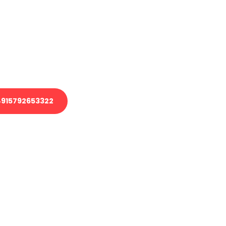
 Transport oder benötigen eine
 Umzug?
ser Team aus Experten freut sich,
elfen!
915792653322
nverbindliche Anfrage senden