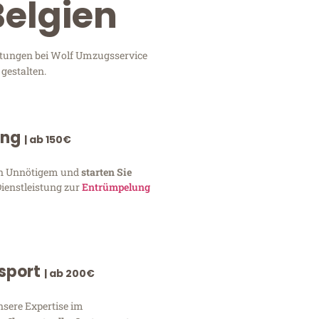
Belgien
istungen bei Wolf Umzugsservice
gestalten.
ung
| ab 150€
von Unnötigem und
starten Sie
Dienstleistung zur
Entrümpelung
nsport
| ab 200€
nsere Expertise im