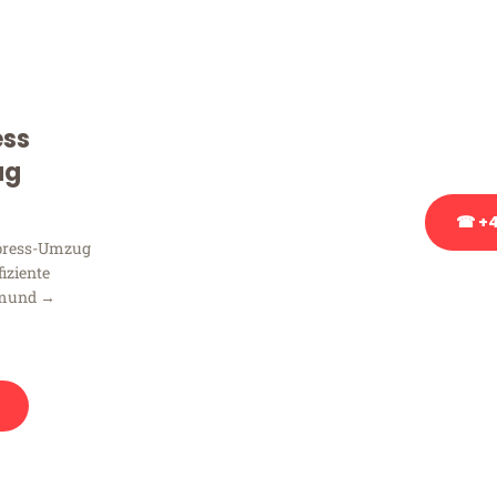
Sie haben Fragen zu Ihrem
Beratung bezüglich Ihres
Rufen Sie uns gerne an, un
ess
Ihnen kostenlos weiterzuh
ug
☎ +4
xpress-Umzug
fiziente
Stattdessen eine u
tmund →