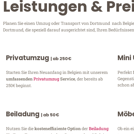
Leistungen & Pre
Planen Sie einen Umzug oder Transport von Dortmund nach Belgien?
Dortmund, die speziell darauf ausgerichtet sind, Ihren Bedürfniss
Privatumzug
Mini
| ab 250€
Starten Sie Ihren Neuanfang in Belgien mit unserem
Perfekt 
Gegenst
umfassenden
Privatumzug
Service
, der bereits ab
schon ab
250€ beginnt.
Beiladung
Möbe
| ab 50€
Nutzen Sie die
kosteneffiziente Option
der
Beiladung
Ob ein e