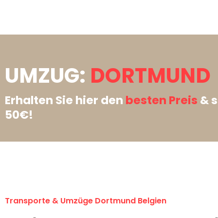
UMZUG:
DORTMUND →
Erhalten Sie hier den
besten Preis
& s
50€!
Transporte & Umzüge Dortmund Belgien