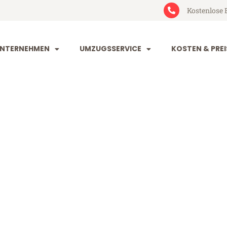
Kostenlose 
NTERNEHMEN
UMZUGSSERVICE
KOSTEN & PREI
nd Belgien
lgien (ab 199€)