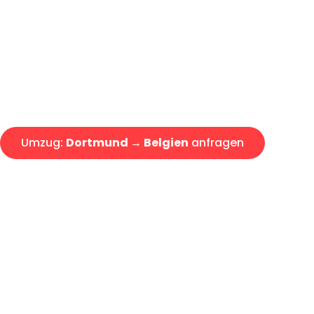
Express-Abwicklung in unter 2
Über 15 Jahre Erfahrung mit 
Angebot erhalten in unter 30 
Umzug:
Dortmund → Belgien
anfragen
Alle Umzugsanfragen sind zu 100% kostenlos & unverbind