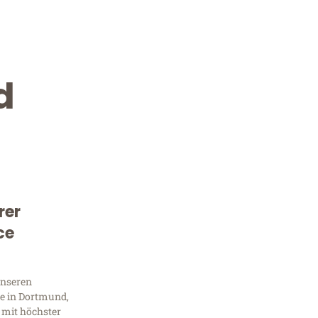
d
rer
Kostenlose Beratung!
ce
Sie 
unseren
Frag
e in Dortmund,
 mit höchster