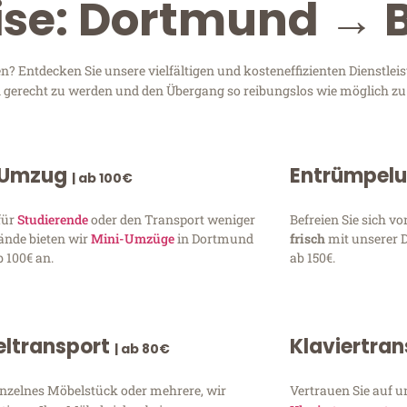
ise: Dortmund → 
 Entdecken Sie unsere vielfältigen und kosteneffizienten Dienstle
en gerecht zu werden und den Übergang so reibungslos wie möglich zu 
 Umzug
Entrümpel
| ab 100€
für
Studierende
oder den Transport weniger
Befreien Sie sich 
ände bieten wir
Mini-Umzüge
in Dortmund
frisch
mit unserer 
 100€ an.
ab 150€.
ltransport
Klaviertra
| ab 80€
inzelnes Möbelstück oder mehrere, wir
Vertrauen Sie auf u