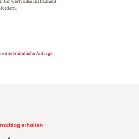
um
Ihr wertvolles Instrument
fördern.
ine
unverbindliche Anfrage!
nschlag erhalten