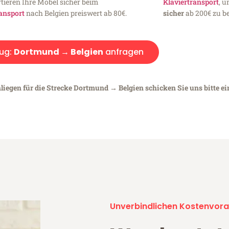
tieren Ihre Möbel sicher beim
Klaviertransport
, 
ansport
nach Belgien preiswert ab 80€.
sicher
ab 200€ zu be
ug:
Dortmund → Belgien
anfragen
liegen für die Strecke Dortmund → Belgien schicken Sie uns bitte e
Unverbindlichen Kostenvora