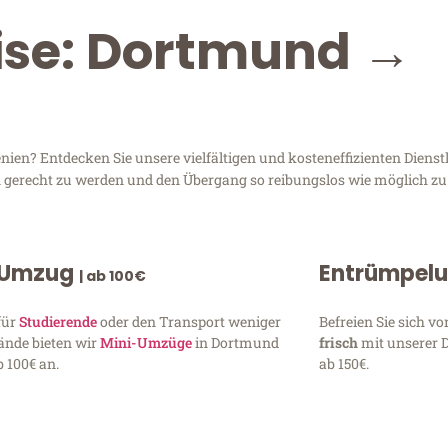
eise: Dortmund →
en? Entdecken Sie unsere vielfältigen und kosteneffizienten Diens
en gerecht zu werden und den Übergang so reibungslos wie möglich zu 
 Umzug
Entrümpel
| ab 100€
für
Studierende
oder den Transport weniger
Befreien Sie sich 
ände bieten wir
Mini-Umzüge
in Dortmund
frisch
mit unserer 
 100€ an.
ab 150€.