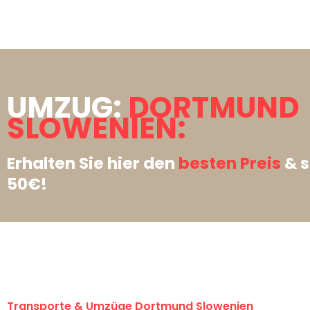
UMZUG:
DORTMUND
SLOWENIEN:
Erhalten Sie hier den
besten Preis
& s
50€!
Transporte & Umzüge Dortmund Slowenien