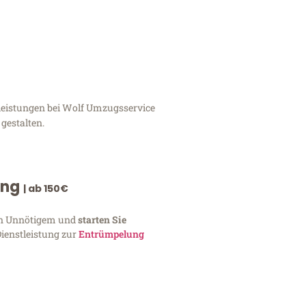
tleistungen bei Wolf Umzugsservice
gestalten.
ung
| ab 150€
von Unnötigem und
starten Sie
Dienstleistung zur
Entrümpelung