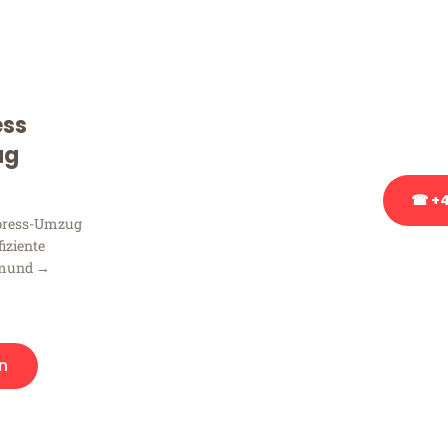
Sie haben Fragen zu Ihrem
Beratung bezüglich Ihres
Rufen Sie uns gerne an, un
ess
Ihnen kostenlos weiterzuh
ug
☎ +4
xpress-Umzug
fiziente
Stattdessen eine u
tmund →
n