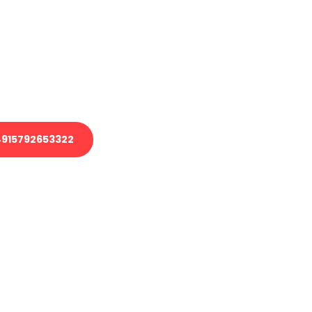
 Transport oder benötigen eine
 Umzug?
ser Team aus Experten freut sich,
elfen!
915792653322
nverbindliche Anfrage senden