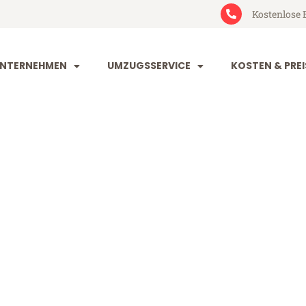
Kostenlose 
NTERNEHMEN
UMZUGSSERVICE
KOSTEN & PREI
nd Slowenien
owenien (ab 199€)