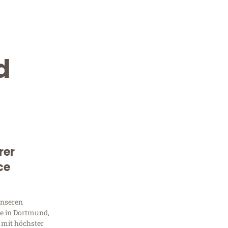
d
rer
Kostenlose Beratung!
ce
Sie 
unseren
Frag
e in Dortmund,
 mit höchster