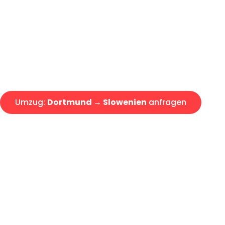
Express-Abwicklung in unter 2
Über 15 Jahre Erfahrung mit 
Angebot erhalten in unter 30 
Umzug:
Dortmund → Slowenien
anfragen
Alle Umzugsanfragen sind zu 100% kostenlos & unverbind