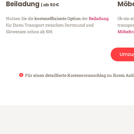
Beiladung
Möbe
| ab 50€
Nutzen Sie die
kosteneffiziente Option
der
Beiladung
Ob ein e
für Ihren Transport zwischen Dortmund und
transpor
Slowenien schon ab 50€.
Möbeltr
Umzu
Für einen detaillierte Kostenvoranschlag zu Ihrem Anl