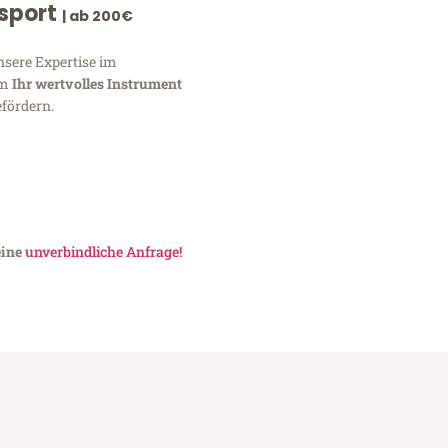
nsport
| ab 200€
nsere Expertise im
um
Ihr wertvolles Instrument
fördern.
eine
unverbindliche Anfrage!