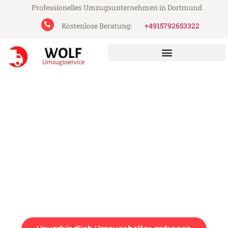
Professionelles Umzugsunternehmen in Dortmund
Kostenlose Beratung:
+4915792653322
Wolf Umzugsservice aus Dortmund
Umzugshelfer in Dortmund
Günstig: Umzugshelfer in Dortmund ab 49€
Express-Abwicklung in unter 24 Stunden!
Über 15 Jahre Erfahrung mit Umzügen!
Angebot erhalten in unter 30 Minuten!