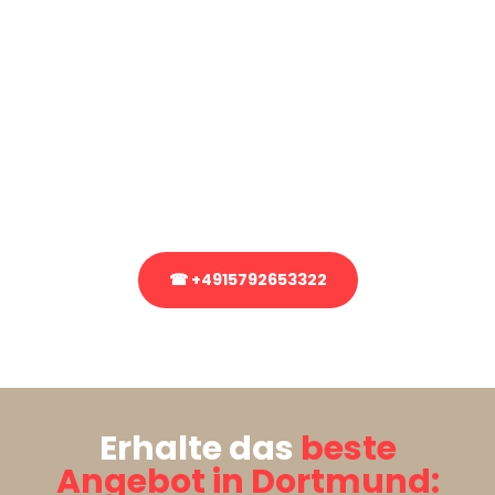
Kostenlose Beratung!
Sie haben Fragen?
Sie haben Fragen zu Ihrem Transport oder benötigen eine Beratung
bezüglich Ihres Umzug?
Rufen Sie uns gerne an, unser Team aus Experten freut sich, Ihnen
kostenlos weiterzuhelfen!
☎ +4915792653322
Stattdessen eine unverbindliche Anfrage senden
Erhalte das
beste
Angebot in Dortmund: