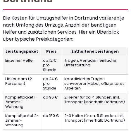
Die Kosten für Umzugshelfer in Dortmund variieren je
nach Umfang des Umzugs, Anzahl der benötigten
Helfer und zusätzlichen Services. Hier ein Überblick
über typische Preiskategorien:
Leistungspaket
Preis
Enthaltene Leistungen
Einzelner Helfer
ab 12 €
Tragen, Verladen, einfache
pro
Unterstützung
Stunde
Helferteam (2
ab 24 €
Koordiniertes Tragen
Personen)
pro
schwererer Möbel, effizienteres
Stunde
Arbeiten
Komplettpaket 1-
ab 96 €
2 Helfer für ca. 4 Stunden, inkl.
Zimmer-
Transport (innerhalb Dortmund)
Wohnung
Komplettpaket 2-
ab 150 €
2-3 Helfer für ca. 5 Stunden, inkl.
Zimmer-
Transport (innerhalb Dortmund)
Wohnung