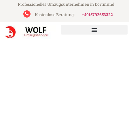
Professionelles Umzugsunternehmen in Dortmund
Kostenlose Beratung:
+4915792653322
Wolf Umzugsservice aus Dortmund
Umzug Dortmund Essen
Günstiger Umzug Dortmund Essen (ab
199€)
Express-Abwicklung in unter 24 Stunden!
Über 15 Jahre Erfahrung mit Umzügen!
Angebot erhalten in unter 30 Minuten!