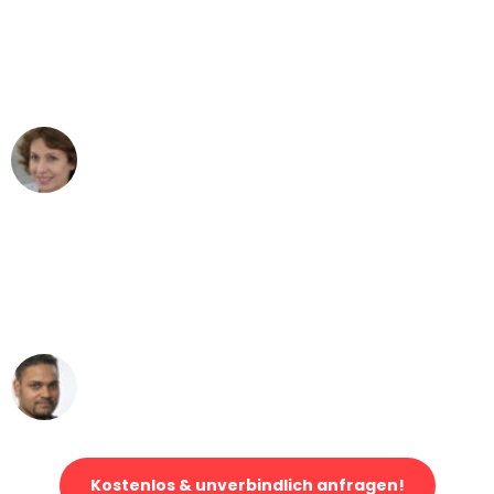
"Besser hätte ich mir den Umzug von
Dortmund nach Wien nicht vorstellen
können - DANKE!"
Maria W
Umzug von Dortmund nach Wien
"Mein Klavier kam in unter 24 Stunden
ohne einen Kratzer an - ein
erstklassiger Service!"
Ümit Y.
Klaviertransport in Dortmund
Kostenlos & unverbindlich anfragen!