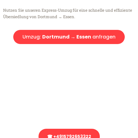
Nutzen Sie unseren Express-Umzug für eine schnelle und effiziente
Übersiedlung von Dortmund → Essen.
Umzug:
Dortmund → Essen
anfragen
Kostenlose Beratung!
Sie haben Fragen?
Sie haben Fragen zu Ihrem Transport oder benötigen eine Beratung
bezüglich Ihres Umzug?
Rufen Sie uns gerne an, unser Team aus Experten freut sich, Ihnen
kostenlos weiterzuhelfen!
☎ +4915792653322