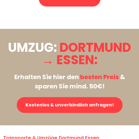
Stattdessen eine unverbindliche Anfrage senden
UMZUG:
DORTMUND
→ ESSEN:
Erhalten Sie hier den
besten Preis
&
sparen Sie mind. 50€!
Kostenlos & unverbindlich anfragen!
Transporte & Umzüge Dortmund Essen