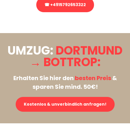
☎ +4915792653322
Stattdessen eine unverbindliche Anfrage senden
UMZUG:
DORTMUND
→ BOTTROP:
Erhalten Sie hier den
besten Preis
&
sparen Sie mind. 50€!
Kostenlos & unverbindlich anfragen!