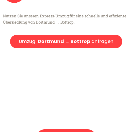
Nutzen Sie unseren Express-Umzug für eine schnelle und effiziente
Übersiedlung von Dortmund → Bottrop.
Umzug:
Dortmund → Bottrop
anfragen
Kostenlose Beratung!
Sie haben Fragen?
Sie haben Fragen zu Ihrem Transport oder benötigen eine Beratung
bezüglich Ihres Umzug?
Rufen Sie uns gerne an, unser Team aus Experten freut sich, Ihnen
kostenlos weiterzuhelfen!