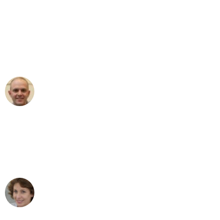
"Erste Klasse! Ein großes Dankeschön
an das gesamte Team von Wolf
Umzugsservice für ihren
außergewöhnlichen Service!"
Frederik F.
Umzug in Dortmund
"Besser hätte ich mir den Umzug von
Dortmund nach Wien nicht vorstellen
können - DANKE!"
Maria W
Umzug von Dortmund nach Wien