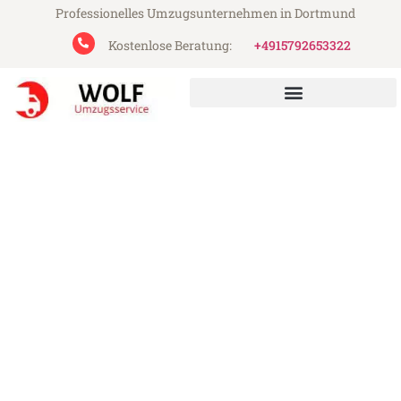
Professionelles Umzugsunternehmen in Dortmund
Kostenlose Beratung:
+4915792653322
Wolf Umzugsservice aus Dortmund
Umzug Dortmund Bottrop
Günstiger Umzug Dortmund Bottrop (ab
199€)
Express-Abwicklung in unter 24 Stunden!
Über 15 Jahre Erfahrung mit Umzügen!
Angebot erhalten in unter 30 Minuten!