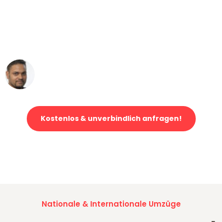
"Mein Klavier kam in unter 24 Stunden
ohne einen Kratzer an - ein
erstklassiger Service!"
Ümit Y.
Klaviertransport in Dortmund
Kostenlos & unverbindlich anfragen!
Jetzt anfragen und der nächste glückliche Kunde werden. Alle
Umzugsanfragen sind zu
100% kostenlos & unverbindlich!
Nationale & Internationale Umzüge