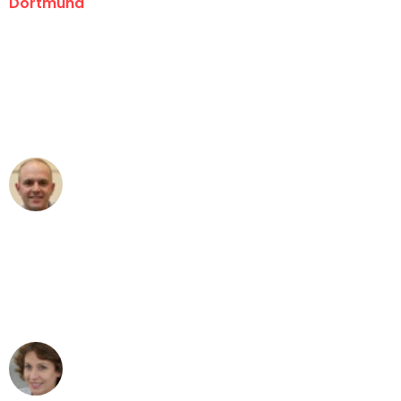
Dortmund
"Erste Klasse! Ein großes Dankeschön
an das gesamte Team von Wolf
Umzugsservice für ihren
außergewöhnlichen Service!"
Frederik F.
Umzug in Dortmund
"Besser hätte ich mir den Umzug von
Dortmund nach Wien nicht vorstellen
können - DANKE!"
Maria W
Umzug von Dortmund nach Wien