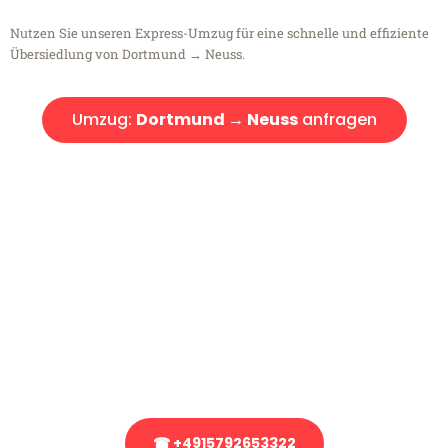
Nutzen Sie unseren Express-Umzug für eine schnelle und effiziente
Übersiedlung von Dortmund → Neuss.
Umzug:
Dortmund → Neuss
anfragen
Kostenlose Beratung!
Sie haben Fragen?
Sie haben Fragen zu Ihrem Transport oder benötigen eine Beratung
bezüglich Ihres Umzug?
Rufen Sie uns gerne an, unser Team aus Experten freut sich, Ihnen
kostenlos weiterzuhelfen!
☎ +4915792653322