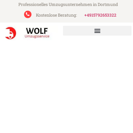
Professionelles Umzugsunternehmen in Dortmund
Kostenlose Beratung:
+4915792653322
Wolf Umzugsservice aus Dortmund
Umzug Dortmund Neuss
Günstiger Umzug Dortmund Neuss (ab
199€)
Express-Abwicklung in unter 24 Stunden!
Über 15 Jahre Erfahrung mit Umzügen!
Angebot erhalten in unter 30 Minuten!