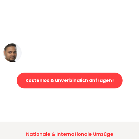
"Mein Klavier kam in unter 24 Stunden
ohne einen Kratzer an - ein
erstklassiger Service!"
Ümit Y.
Klaviertransport in Dortmund
Kostenlos & unverbindlich anfragen!
Jetzt anfragen und der nächste glückliche Kunde werden. Alle
Umzugsanfragen sind zu
100% kostenlos & unverbindlich!
Nationale & Internationale Umzüge