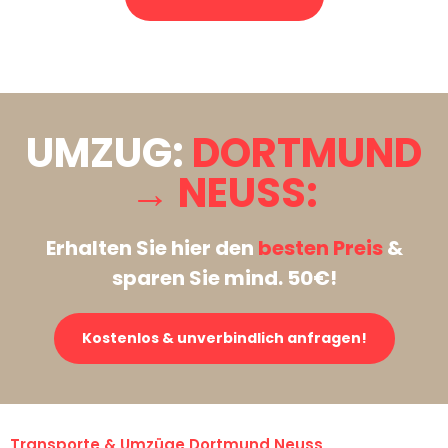
Stattdessen eine unverbindliche Anfrage senden
UMZUG:
DORTMUND
→ NEUSS:
Erhalten Sie hier den
besten Preis
&
sparen Sie mind. 50€!
Kostenlos & unverbindlich anfragen!
Transporte & Umzüge Dortmund Neuss