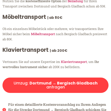
Nutzen Sie die
kosteneffiziente Option
der
Beiladung
für Ihren
Transport zwischen Dortmund und Bergisch Gladbach schon ab 50€.
Möbeltransport
| ab 80€
Ob ein einzelnes Möbelstück oder mehrere, wir transportieren Ihre
Möbel sicher beim
Möbeltransport
nach Bergisch Gladbach preiswert
ab 80€.
Klaviertransport
| ab 200€
Vertrauen Sie auf unsere Expertise im
Klaviertransport
, um
Ihr
wertvolles Instrument sicher
ab 200€ zu befördern.
Umzug:
Dortmund → Bergisch Gladbach
anfragen
Für einen detaillierte Kostenvoranschlag zu Ihrem Anliegen
für die Strecke Dortmund → Bergisch Gladbach schicken Sie