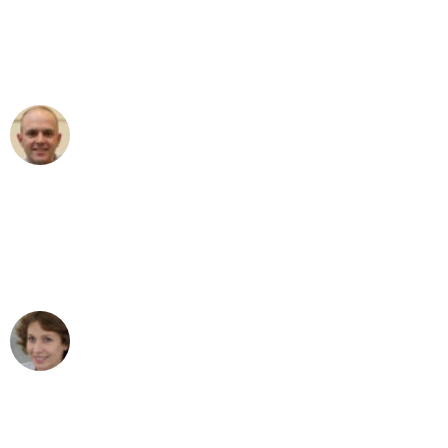
an das gesamte Team von Wolf
Umzugsservice für ihren
außergewöhnlichen Service!"
Frederik F.
Umzug in Dortmund
"Besser hätte ich mir den Umzug von
Dortmund nach Wien nicht vorstellen
können - DANKE!"
Maria W
Umzug von Dortmund nach Wien
"Mein Klavier kam in unter 24 Stunden