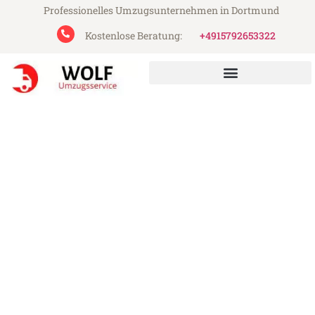
Professionelles Umzugsunternehmen in Dortmund
Kostenlose Beratung:
+4915792653322
Wolf Umzugsservice aus Dortmund
Umzug Dortmund Bergisch
Gladbach
Günstiger Umzug Dortmund Bergisch
Gladbach (ab 199€)
Express-Abwicklung in unter 24 Stunden!
Über 15 Jahre Erfahrung mit Umzügen!