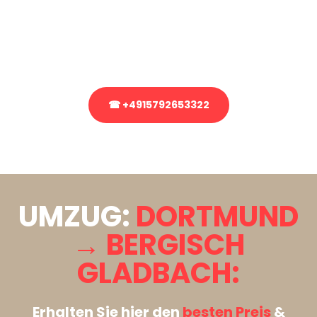
Sie haben Fragen zu Ihrem Transport oder benötigen eine Beratung
bezüglich Ihres Umzug?
Rufen Sie uns gerne an, unser Team aus Experten freut sich, Ihnen
kostenlos weiterzuhelfen!
☎ +4915792653322
Stattdessen eine unverbindliche Anfrage senden
UMZUG:
DORTMUND
→ BERGISCH
GLADBACH:
Erhalten Sie hier den
besten Preis
&