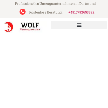
Professionelles Umzugsunternehmen in Dortmund
Kostenlose Beratung:
+4915792653322
Wolf Umzugsservice aus Dortmund
Umzug Dortmund Dobritsch
Günstiger Umzug Dortmund Dobritsch (ab
199€)
Express-Abwicklung in unter 24 Stunden!
Über 15 Jahre Erfahrung mit Umzügen!
Angebot erhalten in unter 30 Minuten!