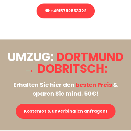
☎ +4915792653322
Stattdessen eine unverbindliche Anfrage senden
UMZUG:
DORTMUND
→ DOBRITSCH:
Erhalten Sie hier den
besten Preis
&
sparen Sie mind. 50€!
Kostenlos & unverbindlich anfragen!