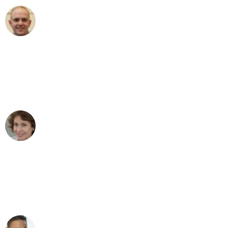
Frederik F.
Umzug in Dortmund
"Besser hätte ich mir den Umzug von
Dortmund nach Wien nicht vorstellen
können - DANKE!"
Maria W
Umzug von Dortmund nach Wien
"Mein Klavier kam in unter 24 Stunden
ohne einen Kratzer an - ein
erstklassiger Service!"
Ümit Y.