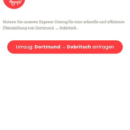
Nutzen Sie unseren Express-Umzug für eine schnelle und effiziente
Übersiedlung von Dortmund → Dobritsch.
Umzug:
Dortmund → Dobritsch
anfragen
Kostenlose Beratung!
Sie haben Fragen?
Sie haben Fragen zu Ihrem Transport oder benötigen eine Beratung
bezüglich Ihres Umzug?
Rufen Sie uns gerne an, unser Team aus Experten freut sich, Ihnen
kostenlos weiterzuhelfen!