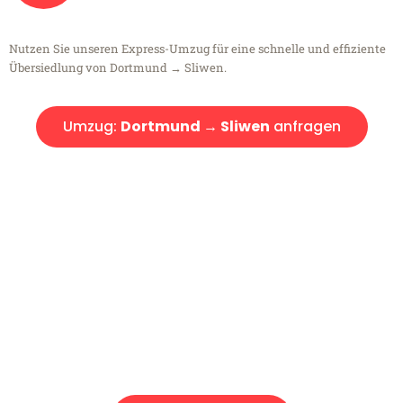
Nutzen Sie unseren Express-Umzug für eine schnelle und effiziente
Übersiedlung von Dortmund → Sliwen.
Umzug:
Dortmund → Sliwen
anfragen
Kostenlose Beratung!
Sie haben Fragen?
Sie haben Fragen zu Ihrem Transport oder benötigen eine Beratung
bezüglich Ihres Umzug?
Rufen Sie uns gerne an, unser Team aus Experten freut sich, Ihnen
kostenlos weiterzuhelfen!