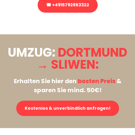
☎ +4915792653322
Stattdessen eine unverbindliche Anfrage senden
UMZUG:
DORTMUND
→ SLIWEN:
Erhalten Sie hier den
besten Preis
&
sparen Sie mind. 50€!
Kostenlos & unverbindlich anfragen!