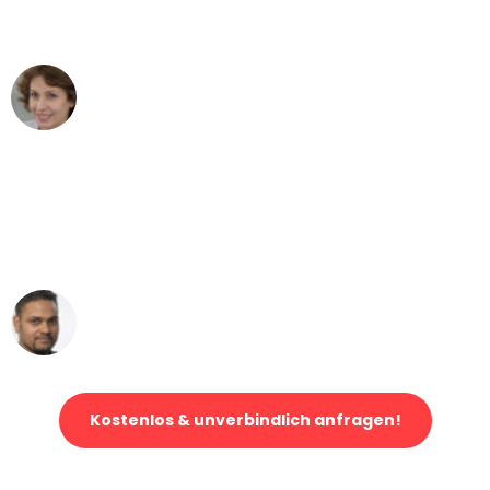
können - DANKE!"
Maria W
Umzug von Dortmund nach Wien
"Mein Klavier kam in unter 24 Stunden
ohne einen Kratzer an - ein
erstklassiger Service!"
Ümit Y.
Klaviertransport in Dortmund
Kostenlos & unverbindlich anfragen!
Jetzt anfragen und der nächste glückliche Kunde werden. Alle