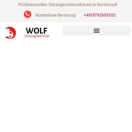
Professionelles Umzugsunternehmen in Dortmund
Kostenlose Beratung:
+4915792653322
Wolf Umzugsservice aus Dortmund
Umzug Dortmund Sliwen
Günstiger Umzug Dortmund Sliwen (ab
199€)
Express-Abwicklung in unter 24 Stunden!
Über 15 Jahre Erfahrung mit Umzügen!
Angebot erhalten in unter 30 Minuten!