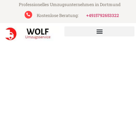
Professionelles Umzugsunternehmen in Dortmund
Kostenlose Beratung:
+4915792653322
Wolf Umzugsservice aus Dortmund
Umzug Dortmund Holstebro
Günstiger Umzug Dortmund Holstebro (ab
199€)
Express-Abwicklung in unter 24 Stunden!
Über 15 Jahre Erfahrung mit Umzügen!
Angebot erhalten in unter 30 Minuten!