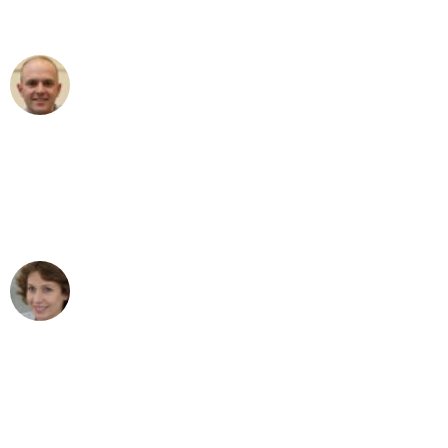
außergewöhnlichen Service!"
Frederik F.
Umzug in Dortmund
"Besser hätte ich mir den Umzug von
Dortmund nach Wien nicht vorstellen
können - DANKE!"
Maria W
Umzug von Dortmund nach Wien
"Mein Klavier kam in unter 24 Stunden
ohne einen Kratzer an - ein
erstklassiger Service!"