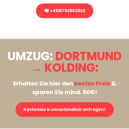
☎ +4915792653322
Stattdessen eine unverbindliche Anfrage senden
UMZUG:
DORTMUND
→ KOLDING:
Erhalten Sie hier den
besten Preis
&
sparen Sie mind. 50€!
Kostenlos & unverbindlich anfragen!