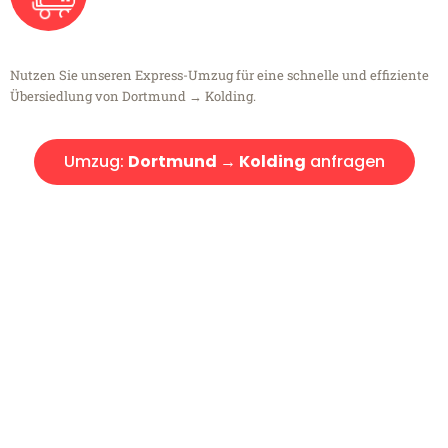
Nutzen Sie unseren Express-Umzug für eine schnelle und effiziente
Übersiedlung von Dortmund → Kolding.
Umzug:
Dortmund → Kolding
anfragen
Kostenlose Beratung!
Sie haben Fragen?
Sie haben Fragen zu Ihrem Transport oder benötigen eine Beratung
bezüglich Ihres Umzug?
Rufen Sie uns gerne an, unser Team aus Experten freut sich, Ihnen
kostenlos weiterzuhelfen!