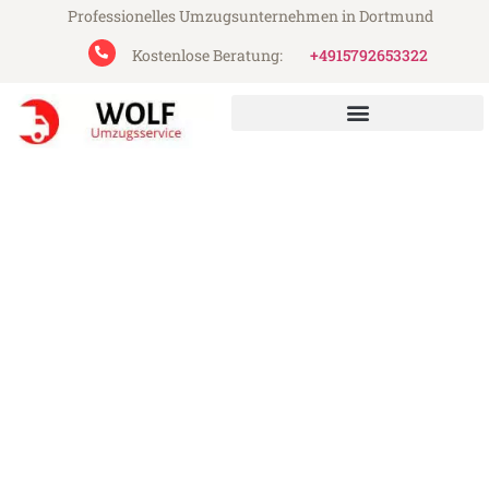
Professionelles Umzugsunternehmen in Dortmund
Kostenlose Beratung:
+4915792653322
Wolf Umzugsservice aus Dortmund
Umzug Dortmund Kolding
Günstiger Umzug Dortmund Kolding (ab
199€)
Express-Abwicklung in unter 24 Stunden!
Über 15 Jahre Erfahrung mit Umzügen!
Angebot erhalten in unter 30 Minuten!