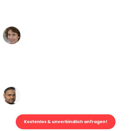
Dortmund nach Wien nicht vorstellen
können - DANKE!"
Maria W
Umzug von Dortmund nach Wien
"Mein Klavier kam in unter 24 Stunden
ohne einen Kratzer an - ein
erstklassiger Service!"
Ümit Y.
Klaviertransport in Dortmund
Kostenlos & unverbindlich anfragen!