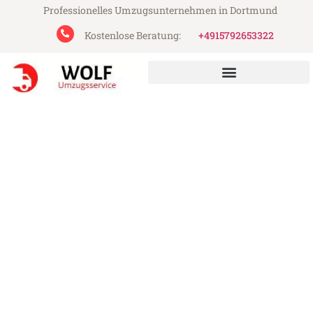
Professionelles Umzugsunternehmen in Dortmund
Kostenlose Beratung:
+4915792653322
Wolf Umzugsservice aus Dortmund
Umzug Dortmund Naestved
Günstiger Umzug Dortmund Naestved (ab
199€)
Express-Abwicklung in unter 24 Stunden!
Über 15 Jahre Erfahrung mit Umzügen!
Angebot erhalten in unter 30 Minuten!