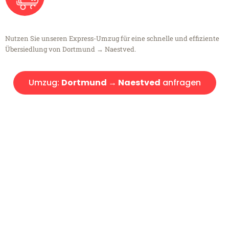
Nutzen Sie unseren Express-Umzug für eine schnelle und effiziente
Übersiedlung von Dortmund → Naestved.
Umzug:
Dortmund → Naestved
anfragen
Kostenlose Beratung!
Sie haben Fragen?
Sie haben Fragen zu Ihrem Transport oder benötigen eine Beratung
bezüglich Ihres Umzug?
Rufen Sie uns gerne an, unser Team aus Experten freut sich, Ihnen
kostenlos weiterzuhelfen!