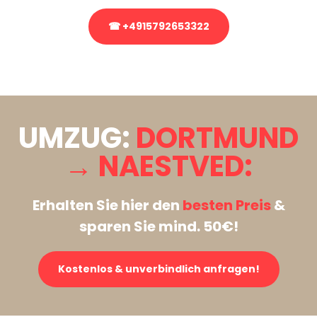
☎ +4915792653322
Stattdessen eine unverbindliche Anfrage senden
UMZUG:
DORTMUND
→ NAESTVED:
Erhalten Sie hier den
besten Preis
&
sparen Sie mind. 50€!
Kostenlos & unverbindlich anfragen!