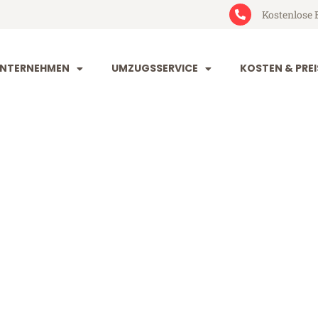
Kostenlose 
NTERNEHMEN
UMZUGSSERVICE
KOSTEN & PREI
nd Hildeshei
ldesheim (ab 199€)