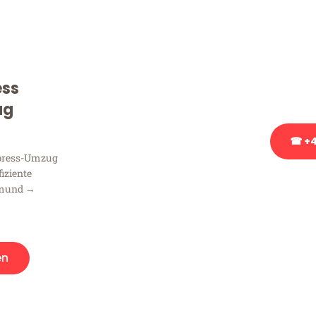
Sie haben Fragen zu Ihrem
Beratung bezüglich Ihres
Rufen Sie uns gerne an, un
ess
Ihnen kostenlos weiterzuh
ug
☎ +4
xpress-Umzug
fiziente
Stattdessen eine u
tmund →
en