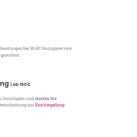
stleistungen bei Wolf Umzugsservice
gestalten.
ung
| ab 150€
von Unnötigem und
starten Sie
Dienstleistung zur
Entrümpelung