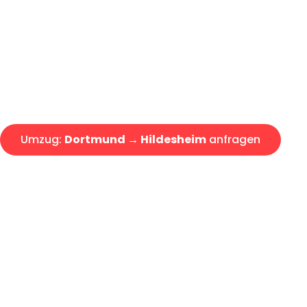
Express-Abwicklung in unter 2
Über 15 Jahre Erfahrung mit 
Angebot erhalten in unter 30 
Umzug:
Dortmund → Hildesheim
anfragen
Alle Umzugsanfragen sind zu 100% kostenlos & unverbind