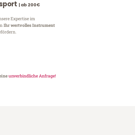
nsport
| ab 200€
nsere Expertise im
um
Ihr wertvolles Instrument
fördern.
 eine
unverbindliche Anfrage!