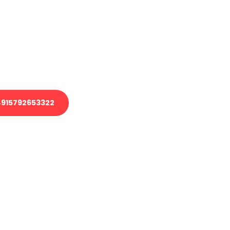
 Transport oder benötigen eine
 Umzug?
ser Team aus Experten freut sich,
elfen!
915792653322
nverbindliche Anfrage senden