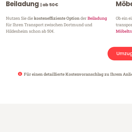
Beiladung
Möbe
| ab 50€
Nutzen Sie die
kosteneffiziente Option
der
Beiladung
Ob ein e
für Ihren Transport zwischen Dortmund und
transpor
Hildesheim schon ab 50€.
Möbeltr
Umzu
Für einen detaillierte Kostenvoranschlag zu Ihrem Anl