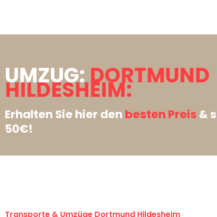
UMZUG:
DORTMUND
HILDESHEIM:
Erhalten Sie hier den
besten Preis
& s
50€!
Transporte & Umzüge Dortmund Hildesheim