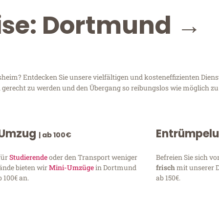
eise: Dortmund →
eim? Entdecken Sie unsere vielfältigen und kosteneffizienten Dien
en gerecht zu werden und den Übergang so reibungslos wie möglich zu 
 Umzug
Entrümpel
| ab 100€
für
Studierende
oder den Transport weniger
Befreien Sie sich 
ände bieten wir
Mini-Umzüge
in Dortmund
frisch
mit unserer 
 100€ an.
ab 150€.