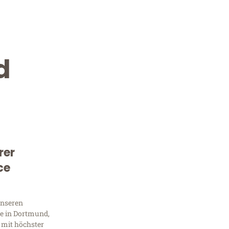
d
rer
Kostenlose Beratung!
ce
Sie 
unseren
Frag
e in Dortmund,
 mit höchster