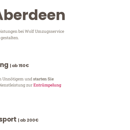
 Aberdeen
leistungen bei Wolf Umzugsservice
gestalten.
ung
| ab 150€
von Unnötigem und
starten Sie
Dienstleistung zur
Entrümpelung
nsport
| ab 200€