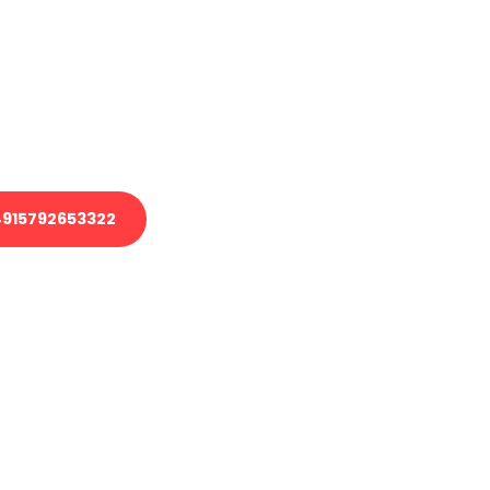
 Transport oder benötigen eine
 Umzug?
ser Team aus Experten freut sich,
elfen!
915792653322
nverbindliche Anfrage senden