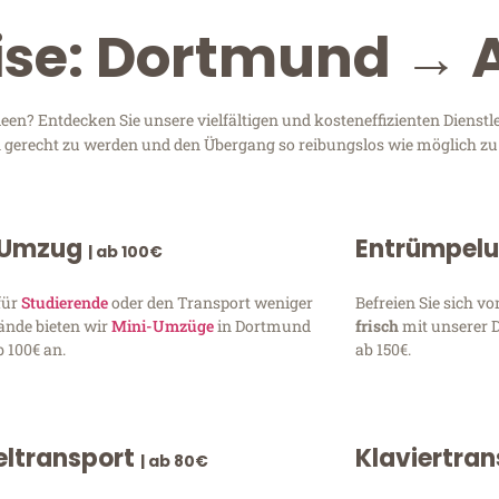
eise: Dortmund →
n? Entdecken Sie unsere vielfältigen und kosteneffizienten Dienst
en gerecht zu werden und den Übergang so reibungslos wie möglich zu 
 Umzug
Entrümpel
| ab 100€
für
Studierende
oder den Transport weniger
Befreien Sie sich 
ände bieten wir
Mini-Umzüge
in Dortmund
frisch
mit unserer 
 100€ an.
ab 150€.
ltransport
Klaviertra
| ab 80€