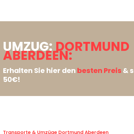
UMZUG:
DORTMUND
ABERDEEN:
Erhalten Sie hier den
besten Preis
& s
50€!
Transporte & Umzüge Dortmund Aberdeen