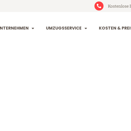
Kostenlose 
NTERNEHMEN
UMZUGSSERVICE
KOSTEN & PREI
und Aberdeen
erdeen (ab 199€)