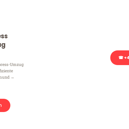
Sie haben Fragen zu Ihrem
Beratung bezüglich Ihres
Rufen Sie uns gerne an, un
ess
Ihnen kostenlos weiterzuh
ug
☎ +4
xpress-Umzug
fiziente
Stattdessen eine u
tmund →
n