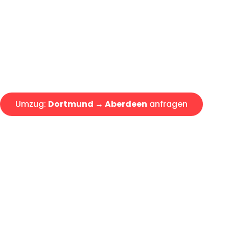
Express-Abwicklung in unter 2
Über 15 Jahre Erfahrung mit 
Angebot erhalten in unter 30 
Umzug:
Dortmund → Aberdeen
anfragen
Alle Umzugsanfragen sind zu 100% kostenlos & unverbind