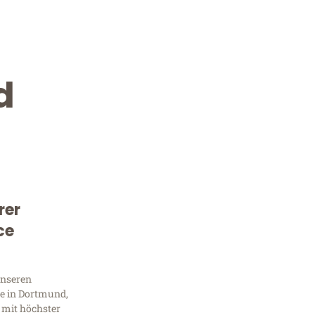
d
rer
Kostenlose Beratung!
ce
Sie 
unseren
Frag
e in Dortmund,
 mit höchster