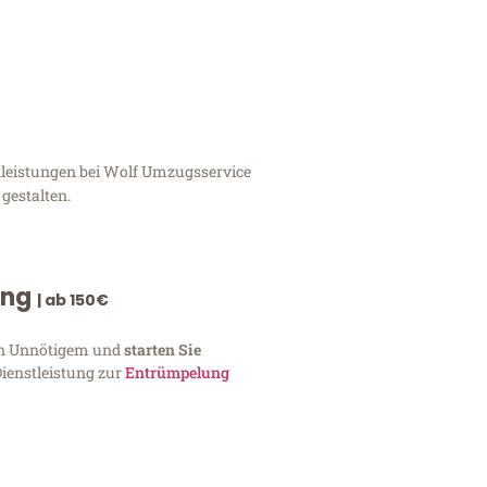
tleistungen bei Wolf Umzugsservice
gestalten.
ung
| ab 150€
von Unnötigem und
starten Sie
Dienstleistung zur
Entrümpelung