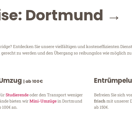
eise: Dortmund →
ge? Entdecken Sie unsere vielfältigen und kosteneffizienten Diens
en gerecht zu werden und den Übergang so reibungslos wie möglich zu 
 Umzug
Entrümpel
| ab 100€
für
Studierende
oder den Transport weniger
Befreien Sie sich 
ände bieten wir
Mini-Umzüge
in Dortmund
frisch
mit unserer 
 100€ an.
ab 150€.