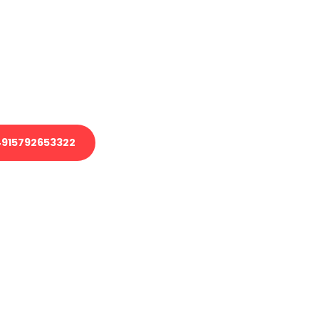
 Transport oder benötigen eine
 Umzug?
ser Team aus Experten freut sich,
elfen!
915792653322
nverbindliche Anfrage senden