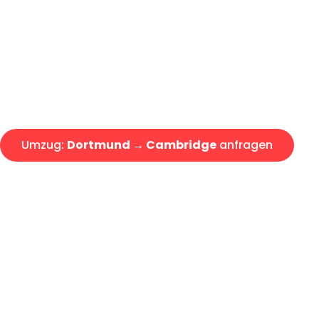
Express-Abwicklung in unter 2
Über 15 Jahre Erfahrung mit 
Angebot erhalten in unter 30 
Umzug:
Dortmund → Cambridge
anfragen
Alle Umzugsanfragen sind zu 100% kostenlos & unverbind