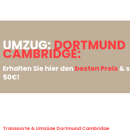
UMZUG:
DORTMUND
CAMBRIDGE:
Erhalten Sie hier den
besten Preis
& s
50€!
Transporte & Umzüge Dortmund Cambridge