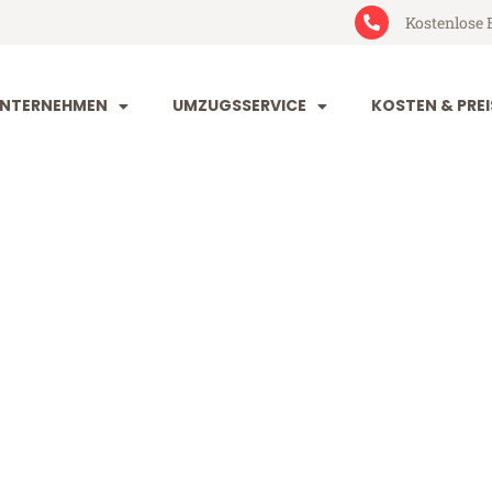
Kostenlose 
NTERNEHMEN
UMZUGSSERVICE
KOSTEN & PREI
und Cambridg
ambridge (ab 199€)