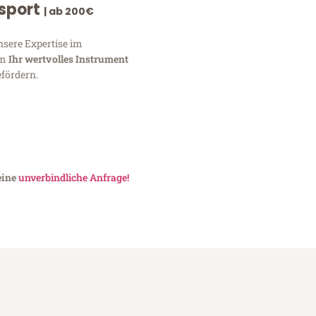
nsport
| ab 200€
nsere Expertise im
um
Ihr wertvolles Instrument
fördern.
eine
unverbindliche Anfrage!