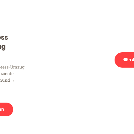
Sie haben Fragen zu Ihrem
Beratung bezüglich Ihres
Rufen Sie uns gerne an, un
ess
Ihnen kostenlos weiterzuh
ug
☎ +4
xpress-Umzug
fiziente
Stattdessen eine u
tmund →
en