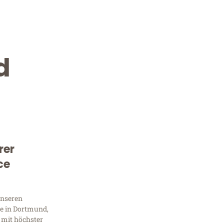
d
rer
Kostenlose Beratung!
ce
Sie 
unseren
Frag
e in Dortmund,
 mit höchster