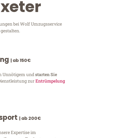
xeter
stungen bei Wolf Umzugsservice
gestalten.
ung
| ab 150€
von Unnötigem und
starten Sie
Dienstleistung zur
Entrümpelung
nsport
| ab 200€
nsere Expertise im