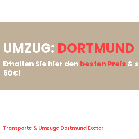
UMZUG:
DORTMUND →
Erhalten Sie hier den
besten Preis
& s
50€!
Transporte & Umzüge Dortmund Exeter