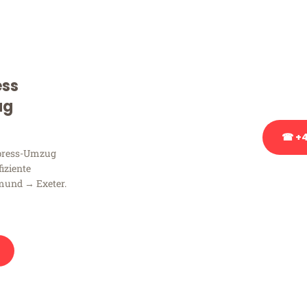
Sie haben Fragen zu Ihrem
Beratung bezüglich Ihres
Rufen Sie uns gerne an, un
ess
Ihnen kostenlos weiterzuh
ug
☎ +4
xpress-Umzug
fiziente
Stattdessen eine u
mund → Exeter.