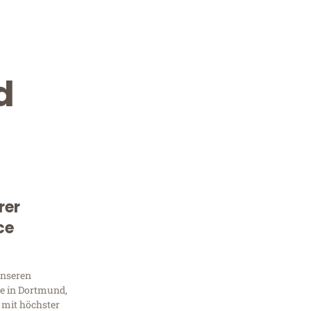
d
rer
Kostenlose Beratung!
ce
Sie 
unseren
Frag
e in Dortmund,
 mit höchster