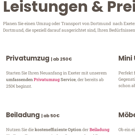
Leistungen & Pre
Planen Sie einen Umzug oder Transport von Dortmund nach Exeter? 
Dortmund, die speziell darauf ausgerichtet sind, Ihren Bedürfniss
Privatumzug
Mini
| ab 250€
Starten Sie Ihren Neuanfang in Exeter mit unserem
Perfekt 
Gegenst
umfassenden
Privatumzug
Service
, der bereits ab
schon ab
250€ beginnt.
Beiladung
Möbe
| ab 50€
Nutzen Sie die
kosteneffiziente Option
der
Beiladung
Ob ein e