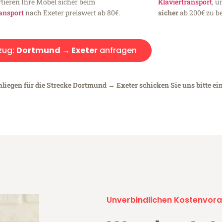
tieren Ihre Möbel sicher beim
Klaviertransport
, 
ansport
nach Exeter preiswert ab 80€.
sicher
ab 200€ zu be
zug:
Dortmund → Exeter
anfragen
nliegen für die Strecke Dortmund → Exeter schicken Sie uns bitte ei
Unverbindlichen Kostenvora