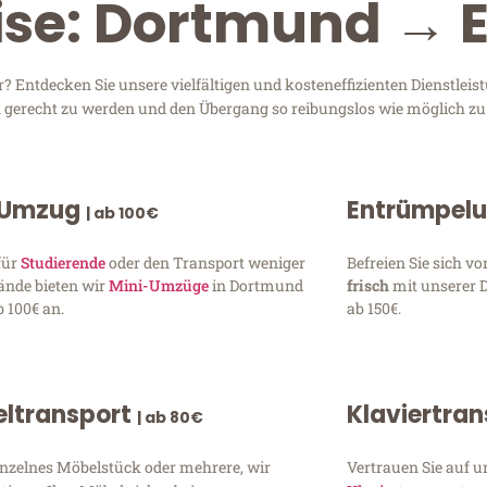
ise: Dortmund → E
Entdecken Sie unsere vielfältigen und kosteneffizienten Dienstlei
en gerecht zu werden und den Übergang so reibungslos wie möglich zu 
 Umzug
Entrümpel
| ab 100€
für
Studierende
oder den Transport weniger
Befreien Sie sich 
ände bieten wir
Mini-Umzüge
in Dortmund
frisch
mit unserer 
 100€ an.
ab 150€.
ltransport
Klaviertra
| ab 80€
inzelnes Möbelstück oder mehrere, wir
Vertrauen Sie auf u