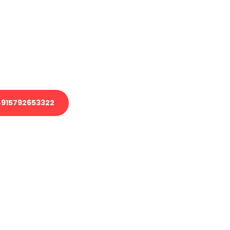
 Transport oder benötigen eine
 Umzug?
ser Team aus Experten freut sich,
elfen!
915792653322
nverbindliche Anfrage senden