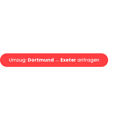
Express-Abwicklung in unter 2
Über 15 Jahre Erfahrung mit 
Angebot erhalten in unter 30 
Umzug:
Dortmund → Exeter
anfragen
Alle Umzugsanfragen sind zu 100% kostenlos & unverbind