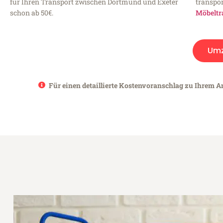
für Ihren Transport zwischen Dortmund und Exeter
transpor
schon ab 50€.
Möbeltr
Um
Für einen detaillierte Kostenvoranschlag zu Ihrem A