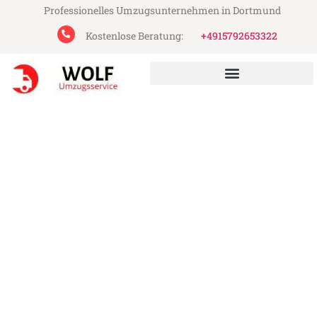
Professionelles Umzugsunternehmen in Dortmund
Kostenlose Beratung:
+4915792653322
Wolf Umzugsservice aus Dortmund
Umzug Dortmund Ipswich
Günstiger Umzug Dortmund Ipswich (ab
199€)
Express-Abwicklung in unter 24 Stunden!
Über 15 Jahre Erfahrung mit Umzügen!
Angebot erhalten in unter 30 Minuten!