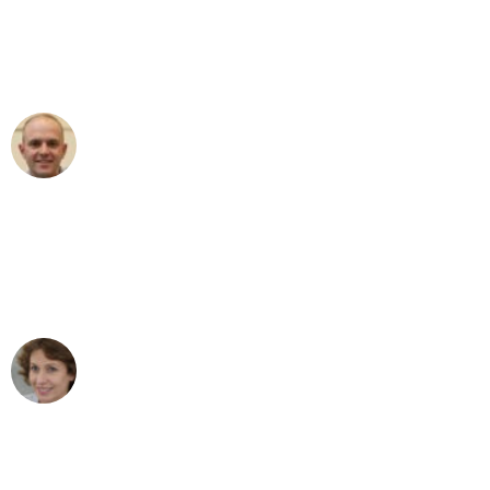
an das gesamte Team von Wolf
Umzugsservice für ihren
außergewöhnlichen Service!"
Frederik F.
Umzug in Dortmund
"Besser hätte ich mir den Umzug von
Dortmund nach Wien nicht vorstellen
können - DANKE!"
Maria W
Umzug von Dortmund nach Wien
"Mein Klavier kam in unter 24 Stunden