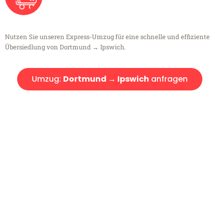
Nutzen Sie unseren Express-Umzug für eine schnelle und effiziente
Übersiedlung von Dortmund → Ipswich.
Umzug:
Dortmund → Ipswich
anfragen
Kostenlose Beratung!
Sie haben Fragen?
Sie haben Fragen zu Ihrem Transport oder benötigen eine Beratung
bezüglich Ihres Umzug?
Rufen Sie uns gerne an, unser Team aus Experten freut sich, Ihnen
kostenlos weiterzuhelfen!