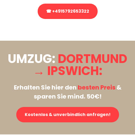
☎ +4915792653322
Stattdessen eine unverbindliche Anfrage senden
UMZUG:
DORTMUND
→ IPSWICH:
Erhalten Sie hier den
besten Preis
&
sparen Sie mind. 50€!
Kostenlos & unverbindlich anfragen!