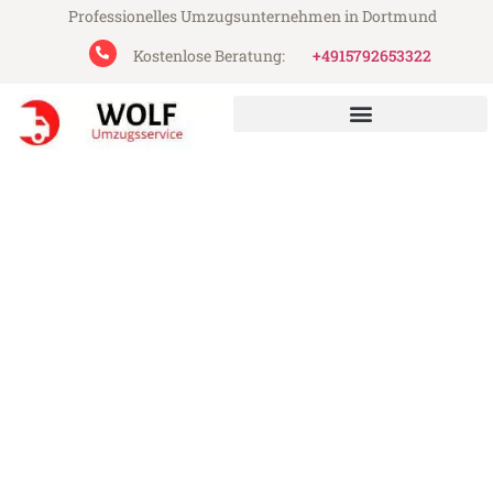
Professionelles Umzugsunternehmen in Dortmund
Kostenlose Beratung:
+4915792653322
Wolf Umzugsservice aus Dortmund
Umzug Dortmund Kingston
upon Hull
Günstiger Umzug Dortmund Kingston upon
Hull (ab 199€)
Express-Abwicklung in unter 24 Stunden!
Über 15 Jahre Erfahrung mit Umzügen!