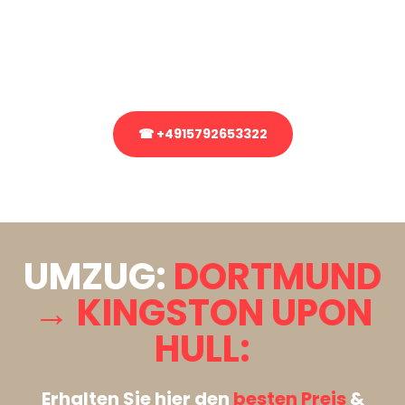
Sie haben Fragen zu Ihrem Transport oder benötigen eine Beratung
bezüglich Ihres Umzug?
Rufen Sie uns gerne an, unser Team aus Experten freut sich, Ihnen
kostenlos weiterzuhelfen!
☎ +4915792653322
Stattdessen eine unverbindliche Anfrage senden
UMZUG:
DORTMUND
→ KINGSTON UPON
HULL:
Erhalten Sie hier den
besten Preis
&