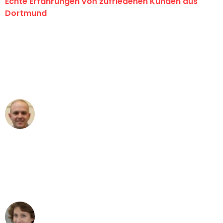
Echte Erfahrungen von zufriedenen Kunden aus
Dortmund
"Erste Klasse! Ein großes Dankeschön
an das gesamte Team von Wolf
Umzugsservice für ihren
außergewöhnlichen Service!"
Frederik F.
Umzug in Dortmund
"Besser hätte ich mir den Umzug von
Dortmund nach Wien nicht vorstellen
können - DANKE!"
Maria W
Umzug von Dortmund nach Wien