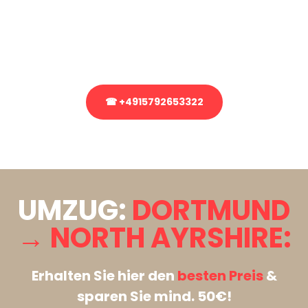
Sie haben Fragen zu Ihrem Transport oder benötigen eine Beratung
bezüglich Ihres Umzug?
Rufen Sie uns gerne an, unser Team aus Experten freut sich, Ihnen
kostenlos weiterzuhelfen!
☎ +4915792653322
Stattdessen eine unverbindliche Anfrage senden
UMZUG:
DORTMUND
→ NORTH AYRSHIRE:
Erhalten Sie hier den
besten Preis
&
sparen Sie mind. 50€!