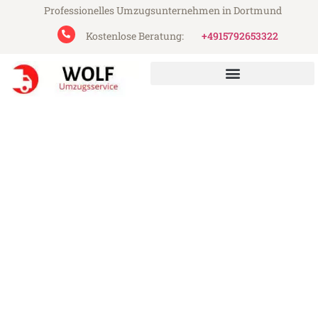
Professionelles Umzugsunternehmen in Dortmund
Kostenlose Beratung:
+4915792653322
Wolf Umzugsservice aus Dortmund
Umzug Dortmund North
Ayrshire
Günstiger Umzug Dortmund North Ayrshire
(ab 199€)
Express-Abwicklung in unter 24 Stunden!
Über 15 Jahre Erfahrung mit Umzügen!