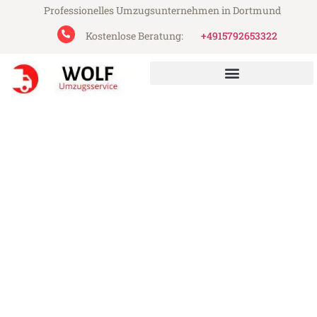
Professionelles Umzugsunternehmen in Dortmund
Kostenlose Beratung:
+4915792653322
Wolf Umzugsservice aus Dortmund
Umzug Dortmund West
Lothian
Günstiger Umzug Dortmund West Lothian
(ab 199€)
Express-Abwicklung in unter 24 Stunden!
Über 15 Jahre Erfahrung mit Umzügen!