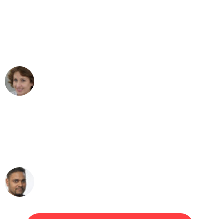
"Besser hätte ich mir den Umzug von
Dortmund nach Wien nicht vorstellen
können - DANKE!"
Maria W
Umzug von Dortmund nach Wien
"Mein Klavier kam in unter 24 Stunden
ohne einen Kratzer an - ein
erstklassiger Service!"
Ümit Y.
Klaviertransport in Dortmund