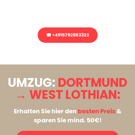
Rufen Sie uns gerne an, unser Team aus Experten freut sich, Ihnen
kostenlos weiterzuhelfen!
☎ +4915792653322
Stattdessen eine unverbindliche Anfrage senden
UMZUG:
DORTMUND
→ WEST LOTHIAN:
Erhalten Sie hier den
besten Preis
&
sparen Sie mind. 50€!