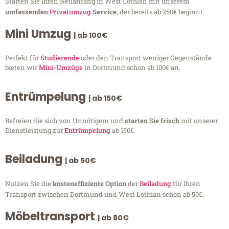
Starten Sie Ihren Neuanfang in West Lothian mit unserem
umfassenden
Privatumzug
Service
, der bereits ab 250€ beginnt.
Mini Umzug
| ab 100€
Perfekt für
Studierende
oder den Transport weniger Gegenstände
bieten wir
Mini-Umzüge
in Dortmund schon ab 100€ an.
Entrümpelung
| ab 150€
Befreien Sie sich von Unnötigem und
starten Sie frisch
mit unserer
Dienstleistung zur
Entrümpelung
ab 150€.
Beiladung
| ab 50€
Nutzen Sie die
kosteneffiziente Option
der
Beiladung
für Ihren
Transport zwischen Dortmund und West Lothian schon ab 50€.
Möbeltransport
| ab 80€