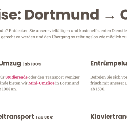
ise: Dortmund → 
u? Entdecken Sie unsere vielfältigen und kosteneffizienten Dienstl
en gerecht zu werden und den Übergang so reibungslos wie möglich zu 
 Umzug
Entrümpel
| ab 100€
für
Studierende
oder den Transport weniger
Befreien Sie sich 
ände bieten wir
Mini-Umzüge
in Dortmund
frisch
mit unserer 
 100€ an.
ab 150€.
ltransport
Klaviertra
| ab 80€