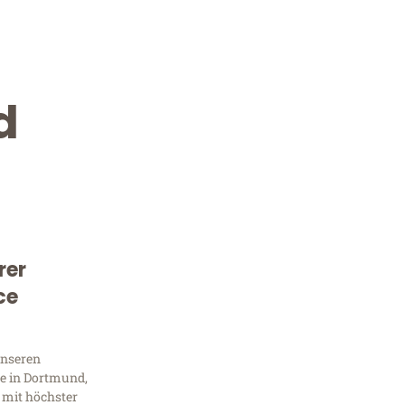
d
rer
Kostenlose Beratung!
ce
Sie 
unseren
Frag
e in Dortmund,
 mit höchster