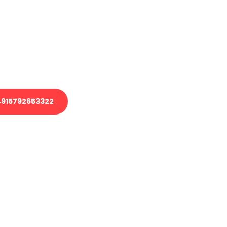
 Transport oder benötigen eine
 Umzug?
ser Team aus Experten freut sich,
elfen!
915792653322
nverbindliche Anfrage senden