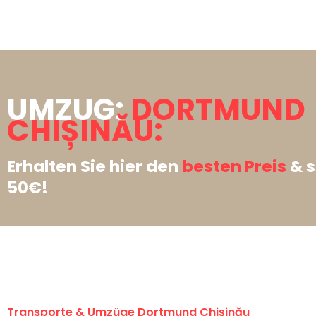
UMZUG:
DORTMUND
CHIȘINĂU:
Erhalten Sie hier den
besten Preis
& s
50€!
Transporte & Umzüge Dortmund Chișinău