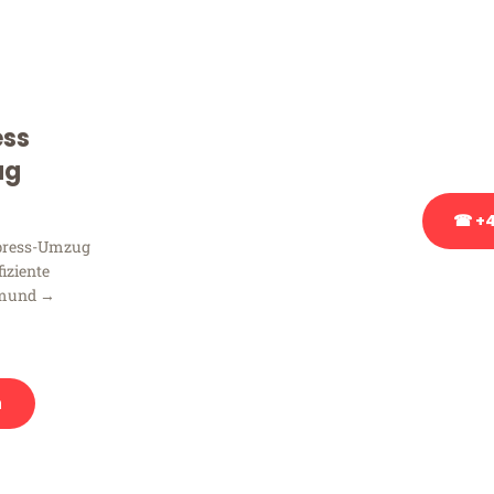
Sie haben Fragen zu Ihrem
Beratung bezüglich Ihres
Rufen Sie uns gerne an, un
ess
Ihnen kostenlos weiterzuh
ug
☎ +4
xpress-Umzug
fiziente
Stattdessen eine u
tmund →
n