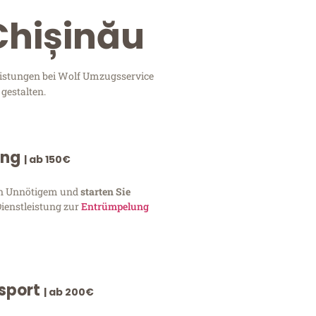
Chișinău
eistungen bei Wolf Umzugsservice
gestalten.
ung
| ab 150€
von Unnötigem und
starten Sie
Dienstleistung zur
Entrümpelung
nsport
| ab 200€