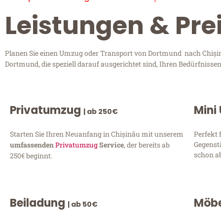
Leistungen & Pre
Planen Sie einen Umzug oder Transport von Dortmund nach Chișină
Dortmund, die speziell darauf ausgerichtet sind, Ihren Bedürfniss
Privatumzug
Mini
| ab 250€
Starten Sie Ihren Neuanfang in Chișinău mit unserem
Perfekt 
Gegenst
umfassenden
Privatumzug
Service
, der bereits ab
schon ab
250€ beginnt.
Beiladung
Möbe
| ab 50€