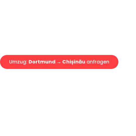
Express-Abwicklung in unter 2
Über 15 Jahre Erfahrung mit 
Angebot erhalten in unter 30 
Umzug:
Dortmund → Chișinău
anfragen
Alle Umzugsanfragen sind zu 100% kostenlos & unverbind