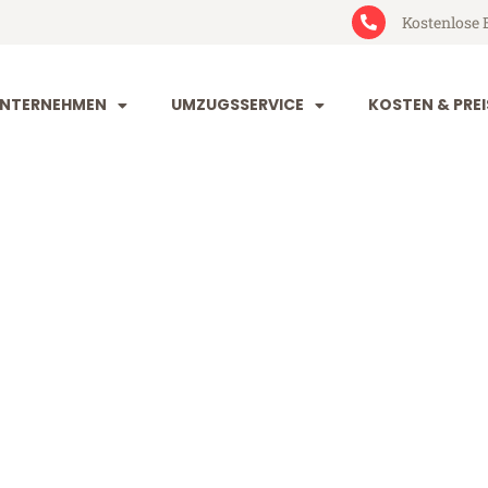
Kostenlose 
NTERNEHMEN
UMZUGSSERVICE
KOSTEN & PREI
nd Chișinău
ișinău (ab 199€)