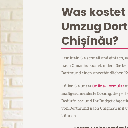
Was kostet 
Umzug Dor
Chișinău?
Ermitteln Sie schnell und einfach
nach Chișinău kostet, indem Sie b
Dortmund einen unverbindlichen K
Füllen Sie unser
Online-Formular
a
maßgeschneiderte Lösung
, die per
Bedürfnisse und Ihr Budget abgesti
von Dortmund nach Chișinău mit
v
können.