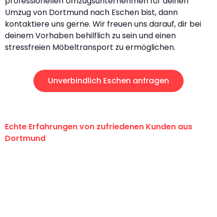
professionellen Umzugsunternehmen für deinen
Umzug von Dortmund nach Eschen bist, dann
kontaktiere uns gerne. Wir freuen uns darauf, dir bei
deinem Vorhaben behilflich zu sein und einen
stressfreien Möbeltransport zu ermöglichen.
Unverbindlich Eschen anfragen
Echte Erfahrungen von zufriedenen Kunden aus
Dortmund
"Erste Klasse! Ein großes Dankeschön
an das gesamte Team von Wolf
Umzugsservice für ihren
außergewöhnlichen Service!"