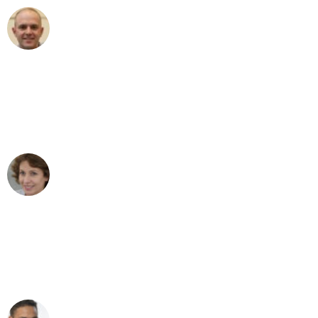
Frederik F.
Umzug in Dortmund
"Besser hätte ich mir den Umzug von
Dortmund nach Wien nicht vorstellen
können - DANKE!"
Maria W
Umzug von Dortmund nach Wien
"Mein Klavier kam in unter 24 Stunden
ohne einen Kratzer an - ein
erstklassiger Service!"
Ümit Y.