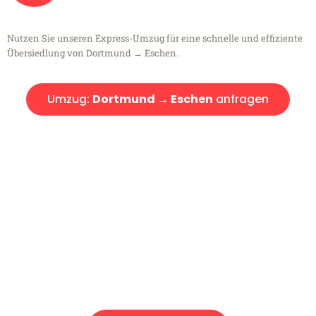
Nutzen Sie unseren Express-Umzug für eine schnelle und effiziente
Übersiedlung von Dortmund → Eschen.
Umzug:
Dortmund → Eschen
anfragen
Kostenlose Beratung!
Sie haben Fragen?
Sie haben Fragen zu Ihrem Transport oder benötigen eine Beratung
bezüglich Ihres Umzug?
Rufen Sie uns gerne an, unser Team aus Experten freut sich, Ihnen
kostenlos weiterzuhelfen!