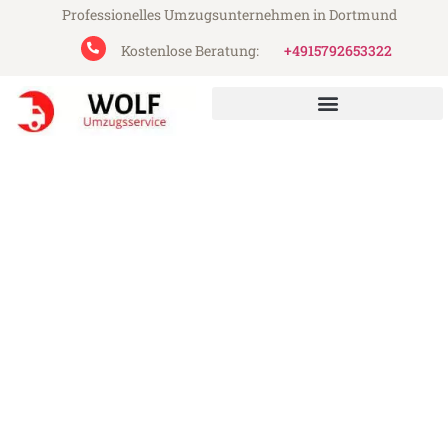
Professionelles Umzugsunternehmen in Dortmund
Kostenlose Beratung:
+4915792653322
Wolf Umzugsservice aus Dortmund
Umzug Dortmund Eschen
Günstiger Umzug Dortmund Eschen (ab
199€)
Express-Abwicklung in unter 24 Stunden!
Über 15 Jahre Erfahrung mit Umzügen!
Angebot erhalten in unter 30 Minuten!