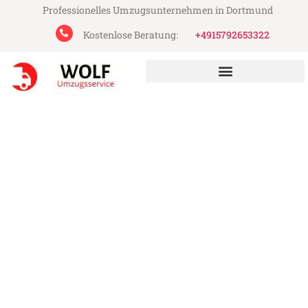
Professionelles Umzugsunternehmen in Dortmund
Kostenlose Beratung:
+4915792653322
Wolf Umzugsservice aus Dortmund
Umzug Dortmund
Kaliningrad
Günstiger Umzug Dortmund Kaliningrad
(ab 199€)
Express-Abwicklung in unter 24 Stunden!
Über 15 Jahre Erfahrung mit Umzügen!