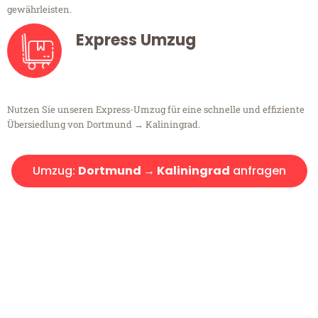
gewährleisten.
Express Umzug
Nutzen Sie unseren Express-Umzug für eine schnelle und effiziente
Übersiedlung von Dortmund → Kaliningrad.
Umzug:
Dortmund → Kaliningrad
anfragen
Kostenlose Beratung!
Sie haben Fragen?
Sie haben Fragen zu Ihrem Transport oder benötigen eine Beratung
bezüglich Ihres Umzug?