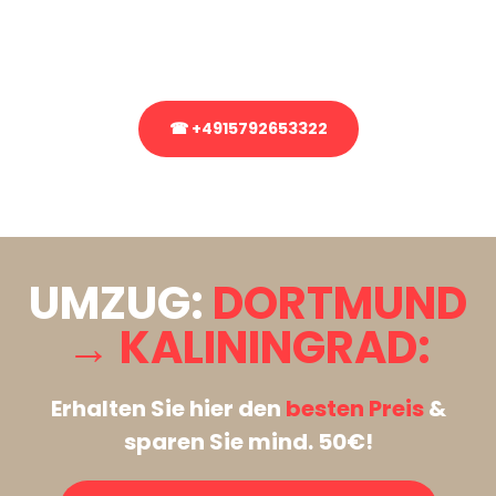
Rufen Sie uns gerne an, unser Team aus Experten freut sich, Ihnen
kostenlos weiterzuhelfen!
☎ +4915792653322
Stattdessen eine unverbindliche Anfrage senden
UMZUG:
DORTMUND
→ KALININGRAD:
Erhalten Sie hier den
besten Preis
&
sparen Sie mind. 50€!