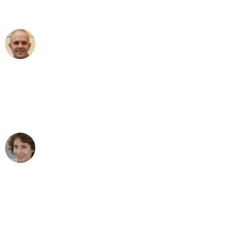
außergewöhnlichen Service!"
Frederik F.
Umzug in Dortmund
"Besser hätte ich mir den Umzug von
Dortmund nach Wien nicht vorstellen
können - DANKE!"
Maria W
Umzug von Dortmund nach Wien
"Mein Klavier kam in unter 24 Stunden
ohne einen Kratzer an - ein
erstklassiger Service!"