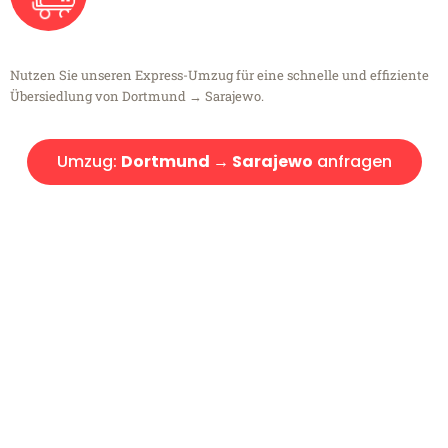
Nutzen Sie unseren Express-Umzug für eine schnelle und effiziente
Übersiedlung von Dortmund → Sarajewo.
Umzug:
Dortmund → Sarajewo
anfragen
Kostenlose Beratung!
Sie haben Fragen?
Sie haben Fragen zu Ihrem Transport oder benötigen eine Beratung
bezüglich Ihres Umzug?
Rufen Sie uns gerne an, unser Team aus Experten freut sich, Ihnen
kostenlos weiterzuhelfen!