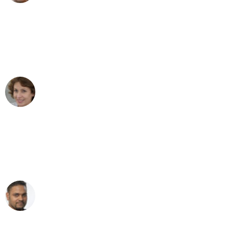
"Besser hätte ich mir den Umzug von
Dortmund nach Wien nicht vorstellen
können - DANKE!"
Maria W
Umzug von Dortmund nach Wien
"Mein Klavier kam in unter 24 Stunden
ohne einen Kratzer an - ein
erstklassiger Service!"
Ümit Y.
Klaviertransport in Dortmund