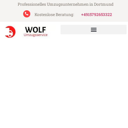
Professionelles Umzugsunternehmen in Dortmund
Kostenlose Beratung:
+4915792653322
Wolf Umzugsservice aus Dortmund
Umzug Dortmund Sarajewo
Günstiger Umzug Dortmund Sarajewo (ab
199€)
Express-Abwicklung in unter 24 Stunden!
Über 15 Jahre Erfahrung mit Umzügen!
Angebot erhalten in unter 30 Minuten!