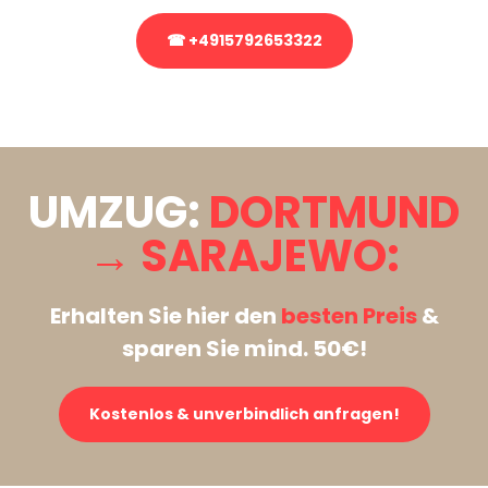
☎ +4915792653322
Stattdessen eine unverbindliche Anfrage senden
UMZUG:
DORTMUND
→ SARAJEWO:
Erhalten Sie hier den
besten Preis
&
sparen Sie mind. 50€!
Kostenlos & unverbindlich anfragen!