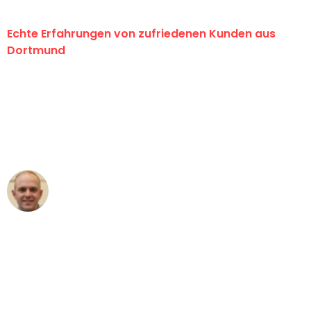
Echte Erfahrungen von zufriedenen Kunden aus
Dortmund
"Erste Klasse! Ein großes Dankeschön
an das gesamte Team von Wolf
Umzugsservice für ihren
außergewöhnlichen Service!"
Frederik F.
Umzug in Dortmund
"Besser hätte ich mir den Umzug von
Dortmund nach Wien nicht vorstellen
können - DANKE!"