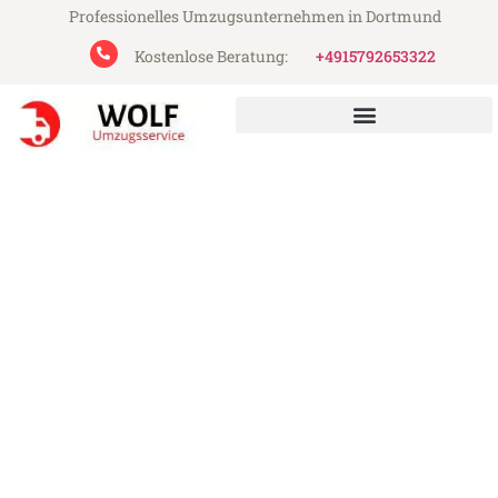
Professionelles Umzugsunternehmen in Dortmund
Kostenlose Beratung:
+4915792653322
Wolf Umzugsservice aus Dortmund
Umzug Dortmund Tallinn
Günstiger Umzug Dortmund Tallinn (ab
199€)
Express-Abwicklung in unter 24 Stunden!
Über 15 Jahre Erfahrung mit Umzügen!
Angebot erhalten in unter 30 Minuten!