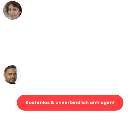
Maria W
Umzug von Dortmund nach Wien
"Mein Klavier kam in unter 24 Stunden
ohne einen Kratzer an - ein
erstklassiger Service!"
Ümit Y.
Klaviertransport in Dortmund
Kostenlos & unverbindlich anfragen!
Jetzt anfragen und der nächste glückliche Kunde werden. Alle
Umzugsanfragen sind zu
100% kostenlos & unverbindlich!