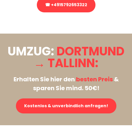
☎ +4915792653322
Stattdessen eine unverbindliche Anfrage senden
UMZUG:
DORTMUND
→ TALLINN:
Erhalten Sie hier den
besten Preis
&
sparen Sie mind. 50€!
Kostenlos & unverbindlich anfragen!