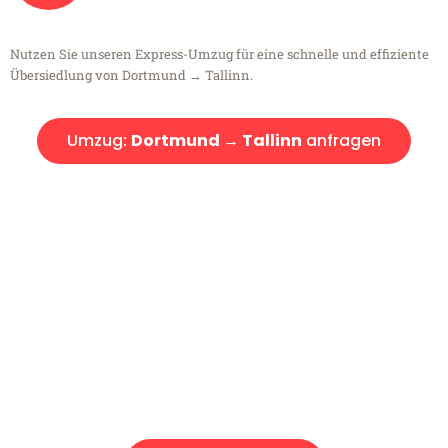
Nutzen Sie unseren Express-Umzug für eine schnelle und effiziente
Übersiedlung von Dortmund → Tallinn.
Umzug:
Dortmund → Tallinn
anfragen
Kostenlose Beratung!
Sie haben Fragen?
Sie haben Fragen zu Ihrem Transport oder benötigen eine Beratung
bezüglich Ihres Umzug?
Rufen Sie uns gerne an, unser Team aus Experten freut sich, Ihnen
kostenlos weiterzuhelfen!