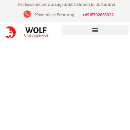
Professionelles Umzugsunternehmen in Dortmund
Kostenlose Beratung:
+4915792653322
Wolf Umzugsservice aus Dortmund
Umzug Dortmund Zenica
Günstiger Umzug Dortmund Zenica (ab
199€)
Express-Abwicklung in unter 24 Stunden!
Über 15 Jahre Erfahrung mit Umzügen!
Angebot erhalten in unter 30 Minuten!