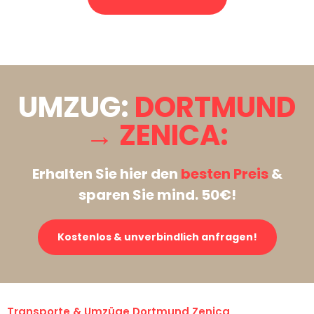
Stattdessen eine unverbindliche Anfrage senden
UMZUG:
DORTMUND
→ ZENICA:
Erhalten Sie hier den
besten Preis
&
sparen Sie mind. 50€!
Kostenlos & unverbindlich anfragen!
Transporte & Umzüge Dortmund Zenica