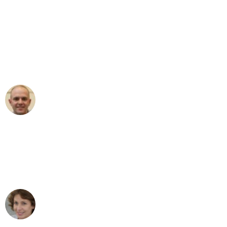
"Erste Klasse! Ein großes Dankeschön
an das gesamte Team von Wolf
Umzugsservice für ihren
außergewöhnlichen Service!"
Frederik F.
Umzug in Dortmund
"Besser hätte ich mir den Umzug von
Dortmund nach Wien nicht vorstellen
können - DANKE!"
Maria W
Umzug von Dortmund nach Wien