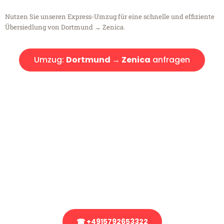
Nutzen Sie unseren Express-Umzug für eine schnelle und effiziente
Übersiedlung von Dortmund → Zenica.
Umzug:
Dortmund → Zenica
anfragen
Kostenlose Beratung!
Sie haben Fragen?
Sie haben Fragen zu Ihrem Transport oder benötigen eine Beratung
bezüglich Ihres Umzug?
Rufen Sie uns gerne an, unser Team aus Experten freut sich, Ihnen
kostenlos weiterzuhelfen!
☎ +4915792653322