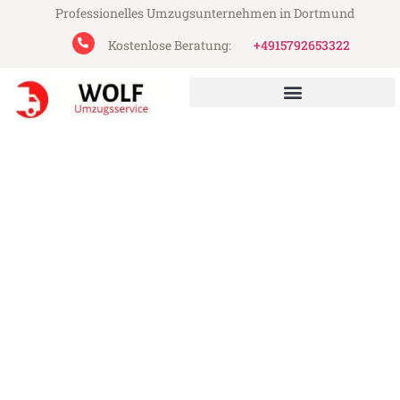
Professionelles Umzugsunternehmen in Dortmund
Kostenlose Beratung:
+4915792653322
Wolf Umzugsservice aus Dortmund
Umzug Dortmund Helsinki
Günstiger Umzug Dortmund Helsinki (ab
199€)
Express-Abwicklung in unter 24 Stunden!
Über 15 Jahre Erfahrung mit Umzügen!
Angebot erhalten in unter 30 Minuten!