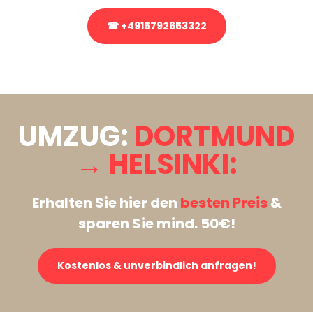
☎ +4915792653322
Stattdessen eine unverbindliche Anfrage senden
UMZUG:
DORTMUND
→ HELSINKI:
Erhalten Sie hier den
besten Preis
&
sparen Sie mind. 50€!
Kostenlos & unverbindlich anfragen!