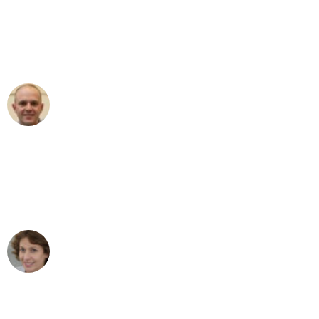
an das gesamte Team von Wolf
Umzugsservice für ihren
außergewöhnlichen Service!"
Frederik F.
Umzug in Dortmund
"Besser hätte ich mir den Umzug von
Dortmund nach Wien nicht vorstellen
können - DANKE!"
Maria W
Umzug von Dortmund nach Wien
"Mein Klavier kam in unter 24 Stunden