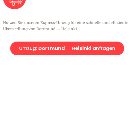
Nutzen Sie unseren Express-Umzug für eine schnelle und effiziente
Übersiedlung von Dortmund → Helsinki.
Umzug:
Dortmund → Helsinki
anfragen
Kostenlose Beratung!
Sie haben Fragen?
Sie haben Fragen zu Ihrem Transport oder benötigen eine Beratung
bezüglich Ihres Umzug?
Rufen Sie uns gerne an, unser Team aus Experten freut sich, Ihnen
kostenlos weiterzuhelfen!