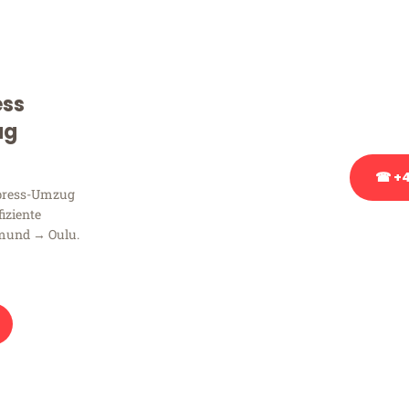
Sie haben Fragen zu Ihrem
Beratung bezüglich Ihres
Rufen Sie uns gerne an, un
ess
Ihnen kostenlos weiterzuh
ug
☎ +4
xpress-Umzug
fiziente
Stattdessen eine u
mund → Oulu.