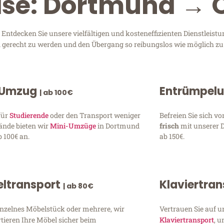
ise: Dortmund → 
ntdecken Sie unsere vielfältigen und kosteneffizienten Dienstleist
en gerecht zu werden und den Übergang so reibungslos wie möglich zu 
 Umzug
Entrümpel
| ab 100€
für
Studierende
oder den Transport weniger
Befreien Sie sich 
ände bieten wir
Mini-Umzüge
in Dortmund
frisch
mit unserer 
 100€ an.
ab 150€.
ltransport
Klaviertra
| ab 80€
inzelnes Möbelstück oder mehrere, wir
Vertrauen Sie auf u
tieren Ihre Möbel sicher beim
Klaviertransport
, 