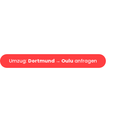
Express-Abwicklung in unter 2
Über 15 Jahre Erfahrung mit 
Angebot erhalten in unter 30 
Umzug:
Dortmund → Oulu
anfragen
Alle Umzugsanfragen sind zu 100% kostenlos & unverbind