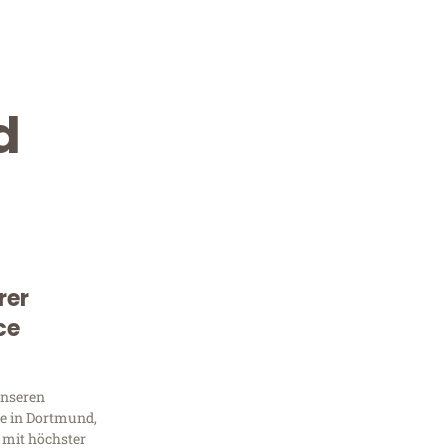
d
rer
Kostenlose Beratung!
ce
Sie 
Frag
unseren
e in Dortmund,
 mit höchster