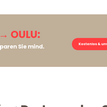
→ OULU:
Kostenlos & un
paren Sie mind.