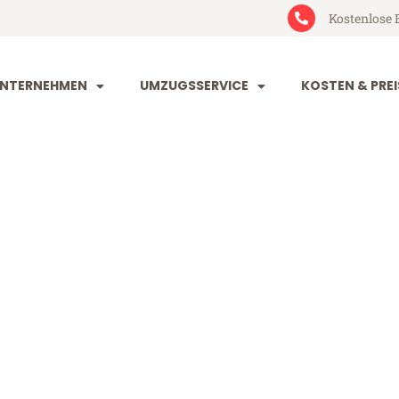
Kostenlose 
NTERNEHMEN
UMZUGSSERVICE
KOSTEN & PREI
nd Oulu
lu (ab 199€)