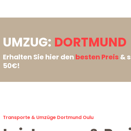
UMZUG:
DORTMUND 
Erhalten Sie hier den
besten Preis
& s
50€!
Transporte & Umzüge Dortmund Oulu