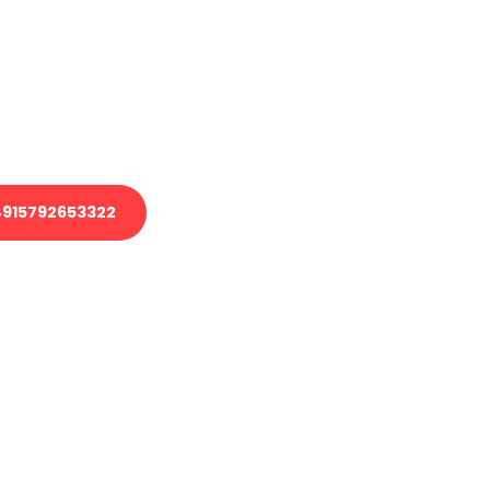
 Transport oder benötigen eine
 Umzug?
ser Team aus Experten freut sich,
elfen!
915792653322
nverbindliche Anfrage senden