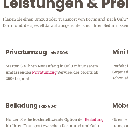
Leistungen & Pre
Planen Sie einen Umzug oder Transport von Dortmund nach Oulu? E
Dortmund, die speziell darauf ausgerichtet sind, Ihren Bedürfniss
Privatumzug
Mini
| ab 250€
Starten Sie Ihren Neuanfang in Oulu mit unserem
Perfekt 
Gegenst
umfassenden
Privatumzug
Service
, der bereits ab
schon ab
250€ beginnt.
Beiladung
Möbe
| ab 50€
Nutzen Sie die
kosteneffiziente Option
der
Beiladung
Ob ein e
für Ihren Transport zwischen Dortmund und Oulu
transpor