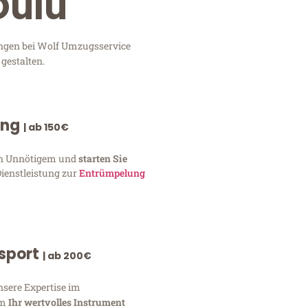
Oulu
ungen bei Wolf Umzugsservice
gestalten.
ung
| ab 150€
von Unnötigem und
starten Sie
Dienstleistung zur
Entrümpelung
nsport
| ab 200€
nsere Expertise im
um
Ihr wertvolles Instrument