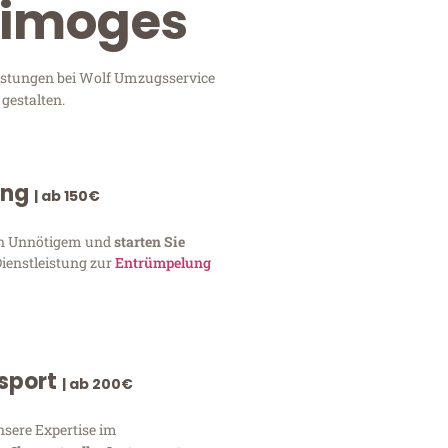
Limoges
eistungen bei Wolf Umzugsservice
gestalten.
ung
| ab 150€
von Unnötigem und
starten Sie
Dienstleistung zur
Entrümpelung
nsport
| ab 200€
nsere Expertise im