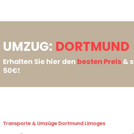
UMZUG:
DORTMUND 
Erhalten Sie hier den
besten Preis
& s
50€!
Transporte & Umzüge Dortmund Limoges