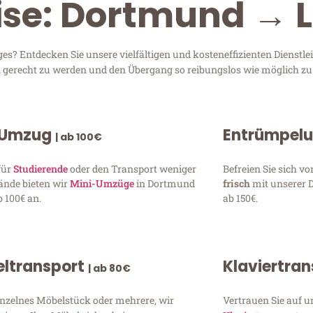
eise: Dortmund → 
? Entdecken Sie unsere vielfältigen und kosteneffizienten Dienstl
en gerecht zu werden und den Übergang so reibungslos wie möglich zu 
 Umzug
Entrümpel
| ab 100€
für
Studierende
oder den Transport weniger
Befreien Sie sich 
ände bieten wir
Mini-Umzüge
in Dortmund
frisch
mit unserer 
 100€ an.
ab 150€.
ltransport
Klaviertra
| ab 80€
inzelnes Möbelstück oder mehrere, wir
Vertrauen Sie auf u