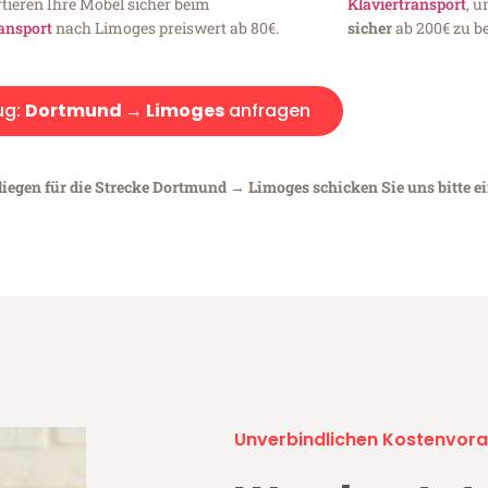
tieren Ihre Möbel sicher beim
Klaviertransport
, 
ansport
nach Limoges preiswert ab 80€.
sicher
ab 200€ zu be
ug:
Dortmund → Limoges
anfragen
liegen für die Strecke Dortmund → Limoges schicken Sie uns bitte e
Unverbindlichen Kostenvora