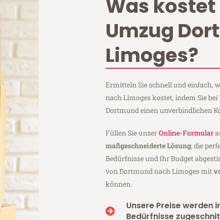
Was kostet 
Umzug Dor
Limoges?
Ermitteln Sie schnell und einfach
nach Limoges kostet, indem Sie be
Dortmund einen unverbindlichen K
Füllen Sie unser
Online-Formular
a
maßgeschneiderte Lösung
, die per
Bedürfnisse und Ihr Budget abgesti
von Dortmund nach Limoges mit
v
können.
Unsere Preise werden in
Bedürfnisse zugeschnit