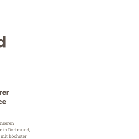
d
rer
Kostenlose Beratung!
ce
Sie 
unseren
Frag
e in Dortmund,
 mit höchster