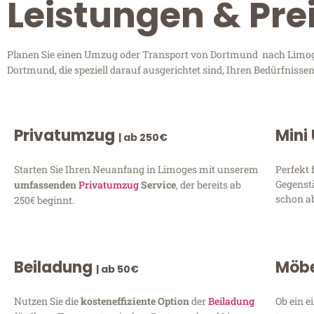
Leistungen & Pr
Planen Sie einen Umzug oder Transport von Dortmund nach Limoges
Dortmund, die speziell darauf ausgerichtet sind, Ihren Bedürfniss
Privatumzug
Mini
| ab 250€
Starten Sie Ihren Neuanfang in Limoges mit unserem
Perfekt 
Gegenst
umfassenden
Privatumzug
Service
, der bereits ab
schon ab
250€ beginnt.
Beiladung
Möbe
| ab 50€
Nutzen Sie die
kosteneffiziente Option
der
Beiladung
Ob ein e