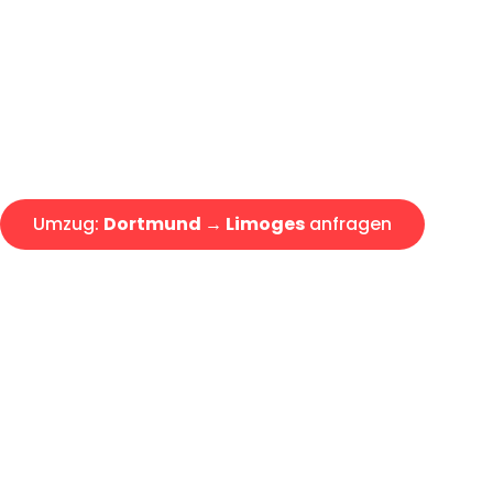
Express-Abwicklung in unter 2
Über 15 Jahre Erfahrung mit 
Angebot erhalten in unter 30 
Umzug:
Dortmund → Limoges
anfragen
Alle Umzugsanfragen sind zu 100% kostenlos & unverbind