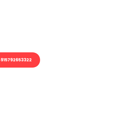
 Transport oder benötigen eine
 Umzug?
ser Team aus Experten freut sich,
elfen!
915792653322
nverbindliche Anfrage senden