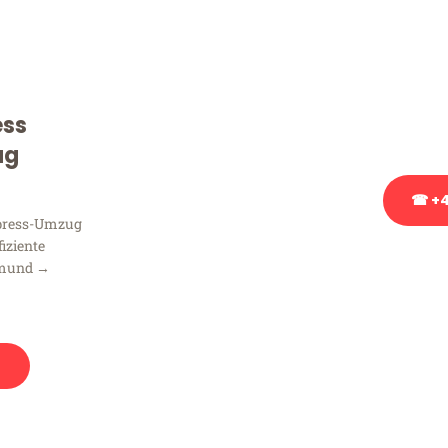
Sie haben Fragen zu Ihrem
Beratung bezüglich Ihres
Rufen Sie uns gerne an, un
ess
Ihnen kostenlos weiterzuh
ug
☎ +4
xpress-Umzug
fiziente
Stattdessen eine u
tmund →