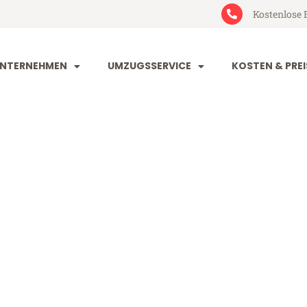
Kostenlose 
NTERNEHMEN
UMZUGSSERVICE
KOSTEN & PREI
und Limoges
moges (ab 199€)