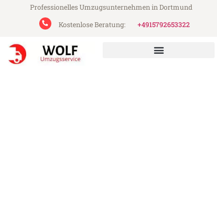
Professionelles Umzugsunternehmen in Dortmund
Kostenlose Beratung:
+4915792653322
Wolf Umzugsservice aus Dortmund
Umzug Dortmund Orléans
Günstiger Umzug Dortmund Orléans (ab
199€)
Express-Abwicklung in unter 24 Stunden!
Über 15 Jahre Erfahrung mit Umzügen!
Angebot erhalten in unter 30 Minuten!