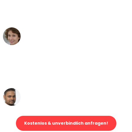
Dortmund nach Wien nicht vorstellen
können - DANKE!"
Maria W
Umzug von Dortmund nach Wien
"Mein Klavier kam in unter 24 Stunden
ohne einen Kratzer an - ein
erstklassiger Service!"
Ümit Y.
Klaviertransport in Dortmund
Kostenlos & unverbindlich anfragen!