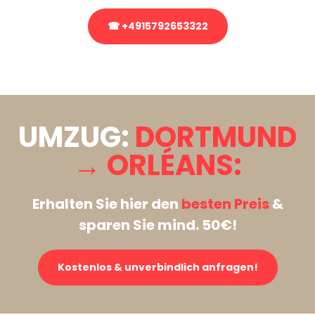
☎ +4915792653322
Stattdessen eine unverbindliche Anfrage senden
UMZUG:
DORTMUND
→ ORLÉANS:
Erhalten Sie hier den
besten Preis
&
sparen Sie mind. 50€!
Kostenlos & unverbindlich anfragen!