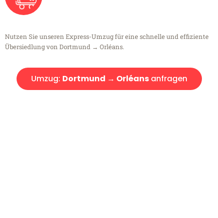
Nutzen Sie unseren Express-Umzug für eine schnelle und effiziente
Übersiedlung von Dortmund → Orléans.
Umzug:
Dortmund → Orléans
anfragen
Kostenlose Beratung!
Sie haben Fragen?
Sie haben Fragen zu Ihrem Transport oder benötigen eine Beratung
bezüglich Ihres Umzug?
Rufen Sie uns gerne an, unser Team aus Experten freut sich, Ihnen
kostenlos weiterzuhelfen!