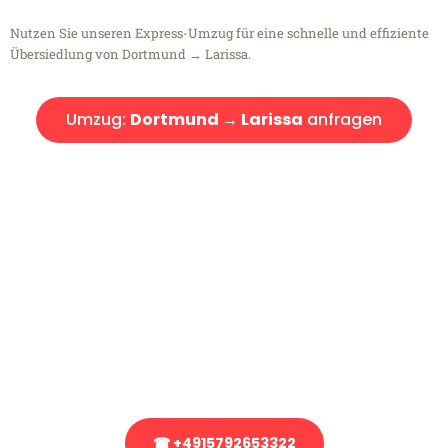
Nutzen Sie unseren Express-Umzug für eine schnelle und effiziente
Übersiedlung von Dortmund → Larissa.
Umzug:
Dortmund → Larissa
anfragen
Kostenlose Beratung!
Sie haben Fragen?
Sie haben Fragen zu Ihrem Transport oder benötigen eine Beratung
bezüglich Ihres Umzug?
Rufen Sie uns gerne an, unser Team aus Experten freut sich, Ihnen
kostenlos weiterzuhelfen!
☎ +4915792653322