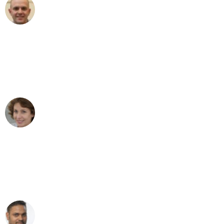
Frederik F.
Umzug in Dortmund
"Besser hätte ich mir den Umzug von
Dortmund nach Wien nicht vorstellen
können - DANKE!"
Maria W
Umzug von Dortmund nach Wien
"Mein Klavier kam in unter 24 Stunden
ohne einen Kratzer an - ein
erstklassiger Service!"
Ümit Y.
Klaviertransport in Dortmund