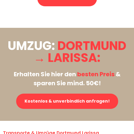
Stattdessen eine unverbindliche Anfrage senden
UMZUG:
DORTMUND
→ LARISSA:
Erhalten Sie hier den
besten Preis
&
sparen Sie mind. 50€!
Kostenlos & unverbindlich anfragen!
Transporte & Umzüge Dortmund Larissa