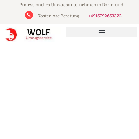
Professionelles Umzugsunternehmen in Dortmund
Kostenlose Beratung:
+4915792653322
Wolf Umzugsservice aus Dortmund
Umzug Dortmund Larissa
Günstiger Umzug Dortmund Larissa (ab
199€)
Express-Abwicklung in unter 24 Stunden!
Über 15 Jahre Erfahrung mit Umzügen!
Angebot erhalten in unter 30 Minuten!