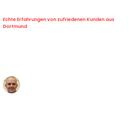
Echte Erfahrungen von zufriedenen Kunden aus
Dortmund
"Erste Klasse! Ein großes Dankeschön
an das gesamte Team von Wolf
Umzugsservice für ihren
außergewöhnlichen Service!"
Frederik F.
Umzug in Dortmund
"Besser hätte ich mir den Umzug von
Dortmund nach Wien nicht vorstellen
können - DANKE!"