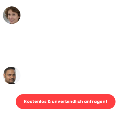
Maria W
Umzug von Dortmund nach Wien
"Mein Klavier kam in unter 24 Stunden
ohne einen Kratzer an - ein
erstklassiger Service!"
Ümit Y.
Klaviertransport in Dortmund
Kostenlos & unverbindlich anfragen!
Jetzt anfragen und der nächste glückliche Kunde werden. Alle
Umzugsanfragen sind zu
100% kostenlos & unverbindlich!