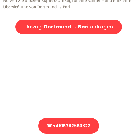
Nutzen Sie unseren Express-Umzug für eine schnelle und effiziente
Übersiedlung von Dortmund → Bari.
Umzug:
Dortmund → Bari
anfragen
Kostenlose Beratung!
Sie haben Fragen?
Sie haben Fragen zu Ihrem Transport oder benötigen eine Beratung
bezüglich Ihres Umzug?
Rufen Sie uns gerne an, unser Team aus Experten freut sich, Ihnen
kostenlos weiterzuhelfen!
☎ +4915792653322