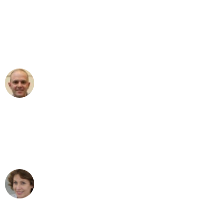
"Erste Klasse! Ein großes Dankeschön
an das gesamte Team von Wolf
Umzugsservice für ihren
außergewöhnlichen Service!"
Frederik F.
Umzug in Dortmund
"Besser hätte ich mir den Umzug von
Dortmund nach Wien nicht vorstellen
können - DANKE!"
Maria W
Umzug von Dortmund nach Wien