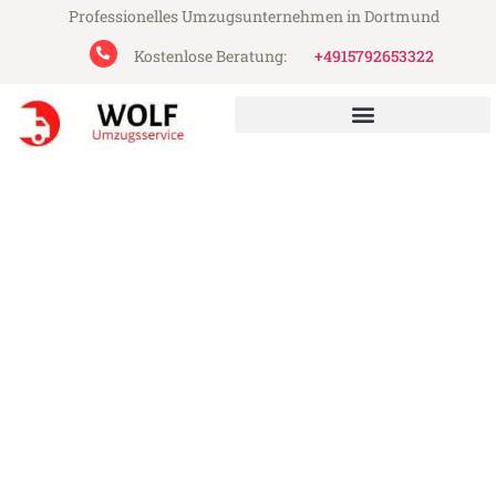
Professionelles Umzugsunternehmen in Dortmund
Kostenlose Beratung:
+4915792653322
Wolf Umzugsservice aus Dortmund
Umzug Dortmund Ferrara
Günstiger Umzug Dortmund Ferrara (ab
199€)
Express-Abwicklung in unter 24 Stunden!
Über 15 Jahre Erfahrung mit Umzügen!
Angebot erhalten in unter 30 Minuten!