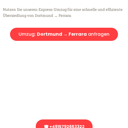
Nutzen Sie unseren Express-Umzug für eine schnelle und effiziente
Übersiedlung von Dortmund → Ferrara.
Umzug:
Dortmund → Ferrara
anfragen
Kostenlose Beratung!
Sie haben Fragen?
Sie haben Fragen zu Ihrem Transport oder benötigen eine Beratung
bezüglich Ihres Umzug?
Rufen Sie uns gerne an, unser Team aus Experten freut sich, Ihnen
kostenlos weiterzuhelfen!
☎ +4915792653322