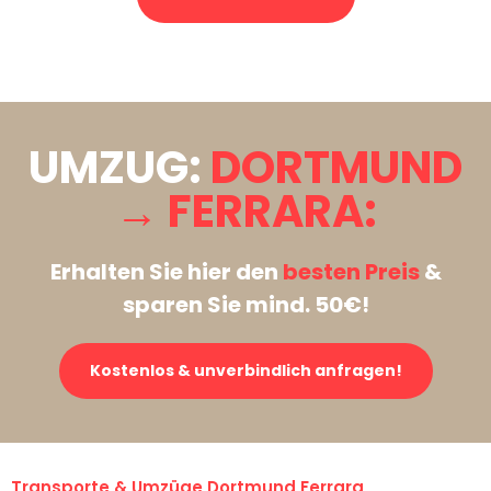
Stattdessen eine unverbindliche Anfrage senden
UMZUG:
DORTMUND
→ FERRARA:
Erhalten Sie hier den
besten Preis
&
sparen Sie mind. 50€!
Kostenlos & unverbindlich anfragen!
Transporte & Umzüge Dortmund Ferrara