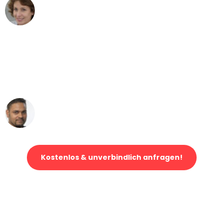
Maria W
Umzug von Dortmund nach Wien
"Mein Klavier kam in unter 24 Stunden
ohne einen Kratzer an - ein
erstklassiger Service!"
Ümit Y.
Klaviertransport in Dortmund
Kostenlos & unverbindlich anfragen!
Jetzt anfragen und der nächste glückliche Kunde werden. Alle
Umzugsanfragen sind zu
100% kostenlos & unverbindlich!