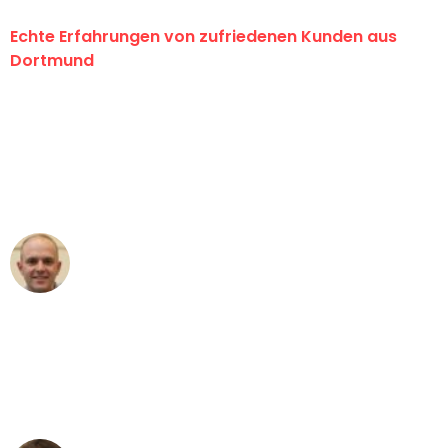
Echte Erfahrungen von zufriedenen Kunden aus
Dortmund
"Erste Klasse! Ein großes Dankeschön
an das gesamte Team von Wolf
Umzugsservice für ihren
außergewöhnlichen Service!"
Frederik F.
Umzug in Dortmund
"Besser hätte ich mir den Umzug von
Dortmund nach Wien nicht vorstellen
können - DANKE!"