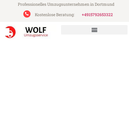
Professionelles Umzugsunternehmen in Dortmund
Kostenlose Beratung:
+4915792653322
Wolf Umzugsservice aus Dortmund
Umzug Dortmund Florenz
Günstiger Umzug Dortmund Florenz (ab
199€)
Express-Abwicklung in unter 24 Stunden!
Über 15 Jahre Erfahrung mit Umzügen!
Angebot erhalten in unter 30 Minuten!