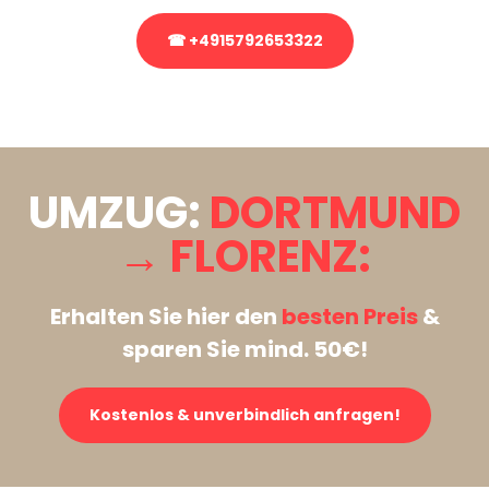
☎ +4915792653322
Stattdessen eine unverbindliche Anfrage senden
UMZUG:
DORTMUND
→ FLORENZ:
Erhalten Sie hier den
besten Preis
&
sparen Sie mind. 50€!
Kostenlos & unverbindlich anfragen!