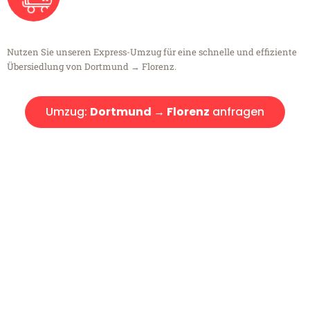
Nutzen Sie unseren Express-Umzug für eine schnelle und effiziente
Übersiedlung von Dortmund → Florenz.
Umzug:
Dortmund → Florenz
anfragen
Kostenlose Beratung!
Sie haben Fragen?
Sie haben Fragen zu Ihrem Transport oder benötigen eine Beratung
bezüglich Ihres Umzug?
Rufen Sie uns gerne an, unser Team aus Experten freut sich, Ihnen
kostenlos weiterzuhelfen!