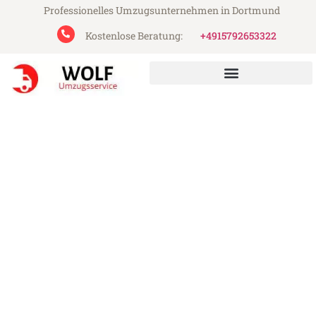
Professionelles Umzugsunternehmen in Dortmund
Kostenlose Beratung:
+4915792653322
Wolf Umzugsservice aus Dortmund
Umzug Dortmund Triest
Günstiger Umzug Dortmund Triest (ab
199€)
Express-Abwicklung in unter 24 Stunden!
Über 15 Jahre Erfahrung mit Umzügen!
Angebot erhalten in unter 30 Minuten!