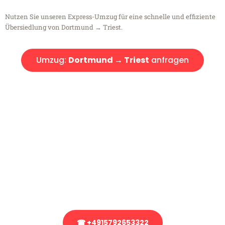
Nutzen Sie unseren Express-Umzug für eine schnelle und effiziente
Übersiedlung von Dortmund → Triest.
Umzug:
Dortmund → Triest
anfragen
Kostenlose Beratung!
Sie haben Fragen?
Sie haben Fragen zu Ihrem Transport oder benötigen eine Beratung
bezüglich Ihres Umzug?
Rufen Sie uns gerne an, unser Team aus Experten freut sich, Ihnen
kostenlos weiterzuhelfen!
☎ +4915792653322