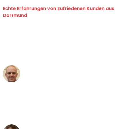
Echte Erfahrungen von zufriedenen Kunden aus
Dortmund
"Erste Klasse! Ein großes Dankeschön
an das gesamte Team von Wolf
Umzugsservice für ihren
außergewöhnlichen Service!"
Frederik F.
Umzug in Dortmund
"Besser hätte ich mir den Umzug von
Dortmund nach Wien nicht vorstellen
können - DANKE!"