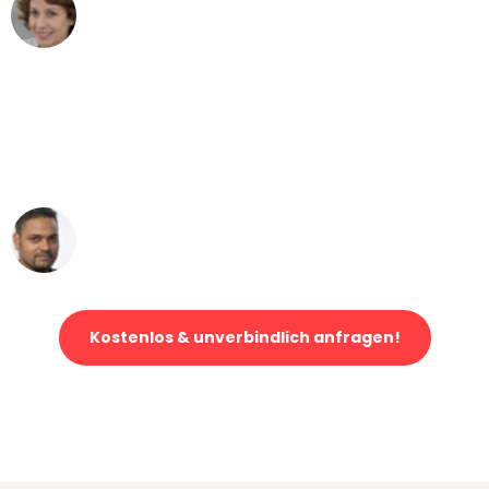
Maria W
Umzug von Dortmund nach Wien
"Mein Klavier kam in unter 24 Stunden
ohne einen Kratzer an - ein
erstklassiger Service!"
Ümit Y.
Klaviertransport in Dortmund
Kostenlos & unverbindlich anfragen!
Jetzt anfragen und der nächste glückliche Kunde werden. Alle
Umzugsanfragen sind zu
100% kostenlos & unverbindlich!