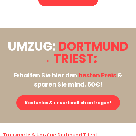
Stattdessen eine unverbindliche Anfrage senden
UMZUG:
DORTMUND
→ TRIEST:
Erhalten Sie hier den
besten Preis
&
sparen Sie mind. 50€!
Kostenlos & unverbindlich anfragen!
Transporte & Umzüge Dortmund Triest