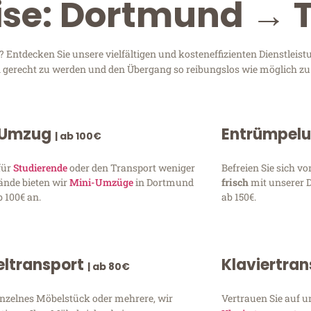
ise: Dortmund → 
Entdecken Sie unsere vielfältigen und kosteneffizienten Dienstleis
en gerecht zu werden und den Übergang so reibungslos wie möglich zu 
 Umzug
Entrümpel
| ab 100€
für
Studierende
oder den Transport weniger
Befreien Sie sich 
ände bieten wir
Mini-Umzüge
in Dortmund
frisch
mit unserer 
 100€ an.
ab 150€.
ltransport
Klaviertra
| ab 80€
inzelnes Möbelstück oder mehrere, wir
Vertrauen Sie auf u