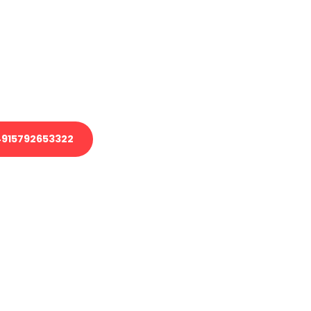
 Transport oder benötigen eine
 Umzug?
ser Team aus Experten freut sich,
elfen!
915792653322
nverbindliche Anfrage senden