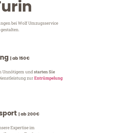
Turin
tungen bei Wolf Umzugsservice
gestalten.
ung
| ab 150€
von Unnötigem und
starten Sie
Dienstleistung zur
Entrümpelung
nsport
| ab 200€
nsere Expertise im