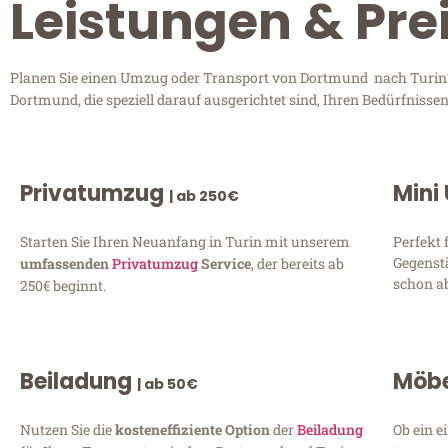
Leistungen & Pre
Planen Sie einen Umzug oder Transport von Dortmund nach Turin? 
Dortmund, die speziell darauf ausgerichtet sind, Ihren Bedürfniss
Privatumzug
Mini
| ab 250€
Starten Sie Ihren Neuanfang in Turin mit unserem
Perfekt 
Gegenst
umfassenden
Privatumzug
Service
, der bereits ab
schon ab
250€ beginnt.
Beiladung
Möbe
| ab 50€
Nutzen Sie die
kosteneffiziente Option
der
Beiladung
Ob ein e