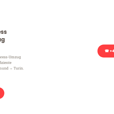
Sie haben Fragen zu Ihrem
Beratung bezüglich Ihres
Rufen Sie uns gerne an, un
ess
Ihnen kostenlos weiterzuh
ug
☎ +4
xpress-Umzug
fiziente
Stattdessen eine u
mund → Turin.