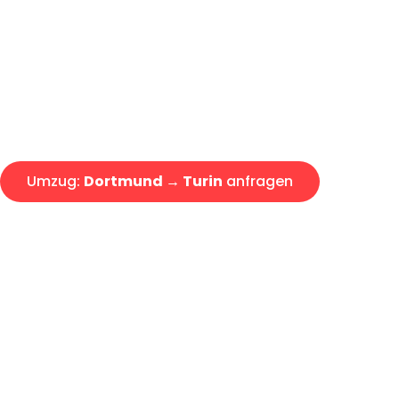
Express-Abwicklung in unter 2
Über 15 Jahre Erfahrung mit 
Angebot erhalten in unter 30 
Umzug:
Dortmund → Turin
anfragen
Alle Umzugsanfragen sind zu 100% kostenlos & unverbind