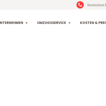
Kostenlose 
NTERNEHMEN
UMZUGSSERVICE
KOSTEN & PREI
nd Turin
rin (ab 199€)