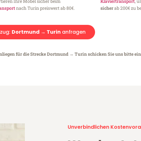
tieren Ihre Möbel sicher beim
Klaviertransport
, 
ansport
nach Turin preiswert ab 80€.
sicher
ab 200€ zu be
zug:
Dortmund → Turin
anfragen
nliegen für die Strecke Dortmund → Turin schicken Sie uns bitte ei
Unverbindlichen Kostenvora