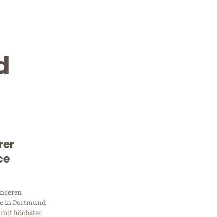
d
rer
Kostenlose Beratung!
ce
Sie 
unseren
Frag
e in Dortmund,
 mit höchster