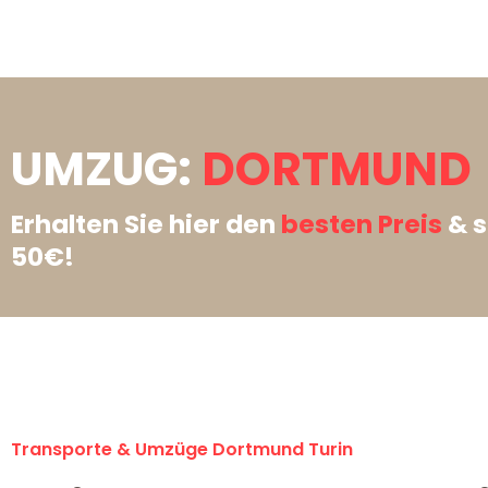
UMZUG:
DORTMUND 
Erhalten Sie hier den
besten Preis
& s
50€!
Transporte & Umzüge Dortmund Turin