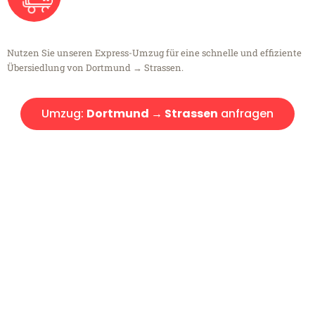
Nutzen Sie unseren Express-Umzug für eine schnelle und effiziente
Übersiedlung von Dortmund → Strassen.
Umzug:
Dortmund → Strassen
anfragen
Kostenlose Beratung!
Sie haben Fragen?
Sie haben Fragen zu Ihrem Transport oder benötigen eine Beratung
bezüglich Ihres Umzug?
Rufen Sie uns gerne an, unser Team aus Experten freut sich, Ihnen
kostenlos weiterzuhelfen!