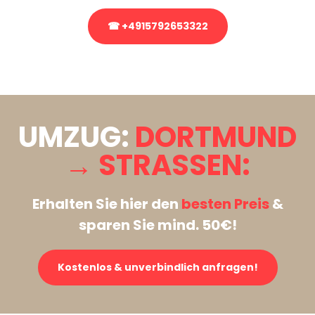
☎ +4915792653322
Stattdessen eine unverbindliche Anfrage senden
UMZUG:
DORTMUND
→ STRASSEN:
Erhalten Sie hier den
besten Preis
&
sparen Sie mind. 50€!
Kostenlos & unverbindlich anfragen!