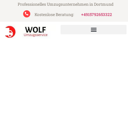
Professionelles Umzugsunternehmen in Dortmund
Kostenlose Beratung:
+4915792653322
Wolf Umzugsservice aus Dortmund
Umzug Dortmund Strassen
Günstiger Umzug Dortmund Strassen (ab
199€)
Express-Abwicklung in unter 24 Stunden!
Über 15 Jahre Erfahrung mit Umzügen!
Angebot erhalten in unter 30 Minuten!