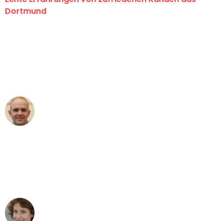
Dortmund
"Erste Klasse! Ein großes Dankeschön
an das gesamte Team von Wolf
Umzugsservice für ihren
außergewöhnlichen Service!"
Frederik F.
Umzug in Dortmund
"Besser hätte ich mir den Umzug von
Dortmund nach Wien nicht vorstellen
können - DANKE!"
Maria W
Umzug von Dortmund nach Wien