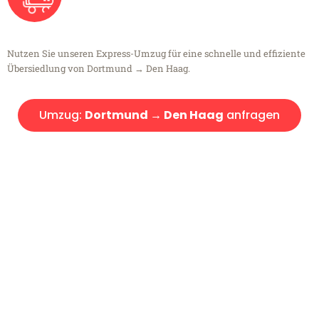
Nutzen Sie unseren Express-Umzug für eine schnelle und effiziente
Übersiedlung von Dortmund → Den Haag.
Umzug:
Dortmund → Den Haag
anfragen
Kostenlose Beratung!
Sie haben Fragen?
Sie haben Fragen zu Ihrem Transport oder benötigen eine Beratung
bezüglich Ihres Umzug?
Rufen Sie uns gerne an, unser Team aus Experten freut sich, Ihnen
kostenlos weiterzuhelfen!