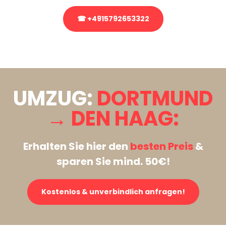
☎ +4915792653322
Stattdessen eine unverbindliche Anfrage senden
UMZUG:
DORTMUND
→ DEN HAAG:
Erhalten Sie hier den
besten Preis
&
sparen Sie mind. 50€!
Kostenlos & unverbindlich anfragen!