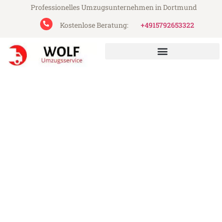
Professionelles Umzugsunternehmen in Dortmund
Kostenlose Beratung:
+4915792653322
Wolf Umzugsservice aus Dortmund
Umzug Dortmund Den Haag
Günstiger Umzug Dortmund Den Haag (ab
199€)
Express-Abwicklung in unter 24 Stunden!
Über 15 Jahre Erfahrung mit Umzügen!
Angebot erhalten in unter 30 Minuten!