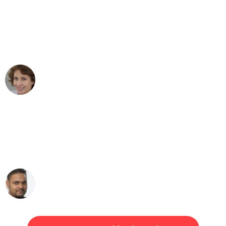
"Besser hätte ich mir den Umzug von
Dortmund nach Wien nicht vorstellen
können - DANKE!"
Maria W
Umzug von Dortmund nach Wien
"Mein Klavier kam in unter 24 Stunden
ohne einen Kratzer an - ein
erstklassiger Service!"
Ümit Y.
Klaviertransport in Dortmund