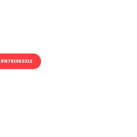
 Transport oder benötigen eine
 Umzug?
ser Team aus Experten freut sich,
elfen!
915792653322
nverbindliche Anfrage senden