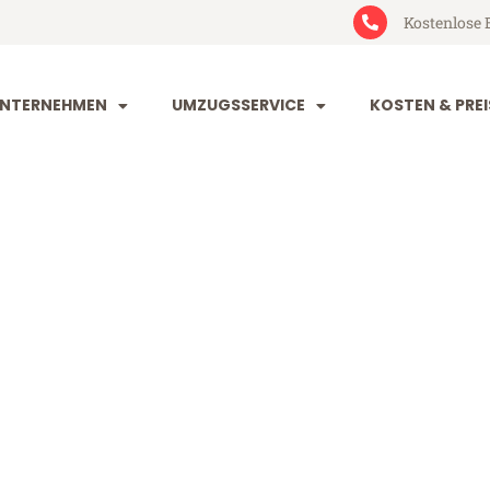
Kostenlose 
NTERNEHMEN
UMZUGSSERVICE
KOSTEN & PREI
und Tromso
romso (ab 199€)