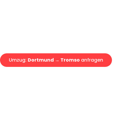
Express-Abwicklung in unter 2
Über 15 Jahre Erfahrung mit 
Angebot erhalten in unter 30 
Umzug:
Dortmund → Tromso
anfragen
Alle Umzugsanfragen sind zu 100% kostenlos & unverbind