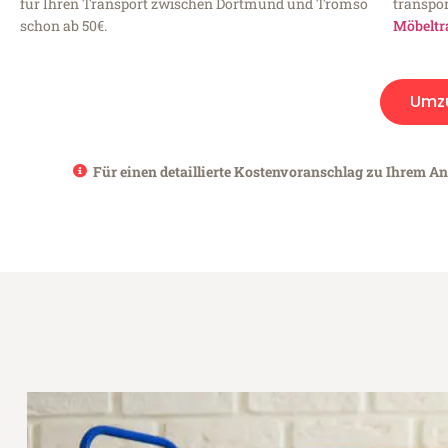
für Ihren Transport zwischen Dortmund und Tromso
transpor
schon ab 50€.
Möbeltr
Umz
Für einen detaillierte Kostenvoranschlag zu Ihrem A