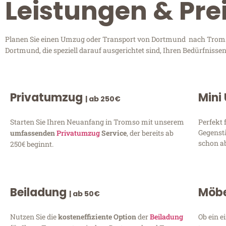
Leistungen & Pr
Planen Sie einen Umzug oder Transport von Dortmund nach Tromso?
Dortmund, die speziell darauf ausgerichtet sind, Ihren Bedürfniss
Privatumzug
Mini
| ab 250€
Starten Sie Ihren Neuanfang in Tromso mit unserem
Perfekt 
Gegenst
umfassenden
Privatumzug
Service
, der bereits ab
schon ab
250€ beginnt.
Beiladung
Möbe
| ab 50€
Nutzen Sie die
kosteneffiziente Option
der
Beiladung
Ob ein e