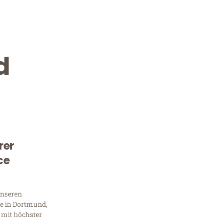
d
rer
Kostenlose Beratung!
ce
Sie 
unseren
Frag
e in Dortmund,
 mit höchster