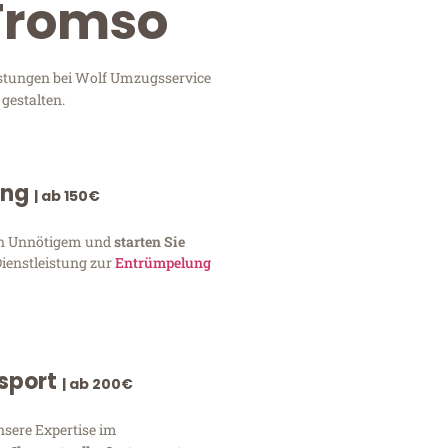
 Tromso
istungen bei Wolf Umzugsservice
gestalten.
ung
| ab 150€
von Unnötigem und
starten Sie
Dienstleistung zur
Entrümpelung
nsport
| ab 200€
nsere Expertise im