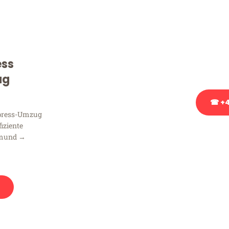
Sie haben Fragen zu Ihrem
Beratung bezüglich Ihres
Rufen Sie uns gerne an, un
ess
Ihnen kostenlos weiterzuh
ug
☎ +4
xpress-Umzug
fiziente
Stattdessen eine u
tmund →