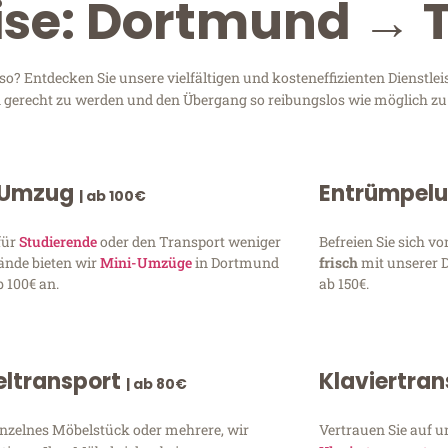
eise: Dortmund →
 Entdecken Sie unsere vielfältigen und kosteneffizienten Dienstle
en gerecht zu werden und den Übergang so reibungslos wie möglich zu 
 Umzug
Entrümpel
| ab 100€
für
Studierende
oder den Transport weniger
Befreien Sie sich 
ände bieten wir
Mini-Umzüge
in Dortmund
frisch
mit unserer 
 100€ an.
ab 150€.
ltransport
Klaviertra
| ab 80€
inzelnes Möbelstück oder mehrere, wir
Vertrauen Sie auf u