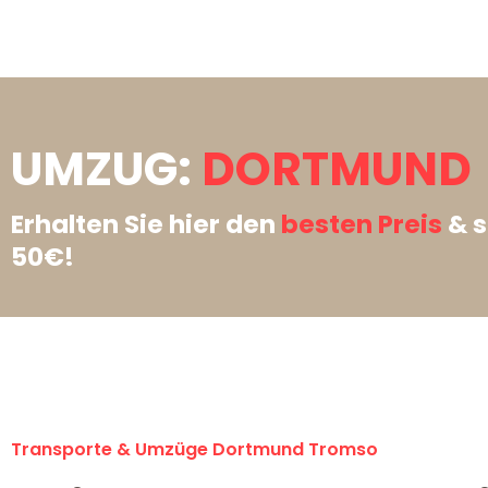
UMZUG:
DORTMUND 
Erhalten Sie hier den
besten Preis
& s
50€!
Transporte & Umzüge Dortmund Tromso