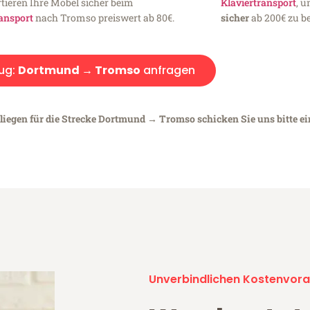
tieren Ihre Möbel sicher beim
Klaviertransport
, 
ansport
nach Tromso preiswert ab 80€.
sicher
ab 200€ zu be
ug:
Dortmund → Tromso
anfragen
nliegen für die Strecke Dortmund → Tromso schicken Sie uns bitte e
Unverbindlichen Kostenvora