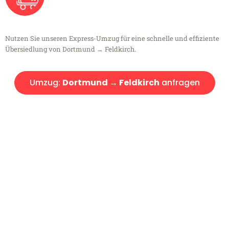
Nutzen Sie unseren Express-Umzug für eine schnelle und effiziente
Übersiedlung von Dortmund → Feldkirch.
Umzug:
Dortmund → Feldkirch
anfragen
Kostenlose Beratung!
Sie haben Fragen?
Sie haben Fragen zu Ihrem Transport oder benötigen eine Beratung
bezüglich Ihres Umzug?
Rufen Sie uns gerne an, unser Team aus Experten freut sich, Ihnen
kostenlos weiterzuhelfen!