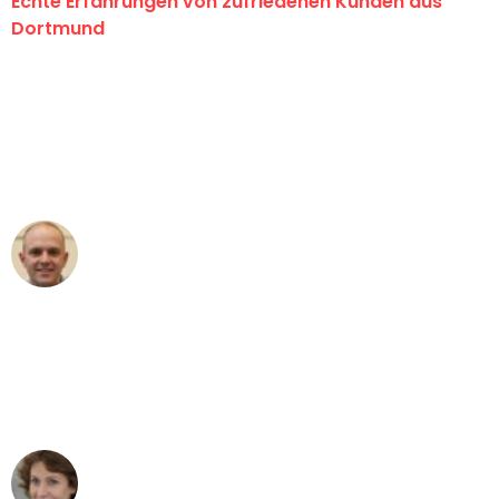
Echte Erfahrungen von zufriedenen Kunden aus
Dortmund
"Erste Klasse! Ein großes Dankeschön
an das gesamte Team von Wolf
Umzugsservice für ihren
außergewöhnlichen Service!"
Frederik F.
Umzug in Dortmund
"Besser hätte ich mir den Umzug von
Dortmund nach Wien nicht vorstellen
können - DANKE!"
Maria W
Umzug von Dortmund nach Wien