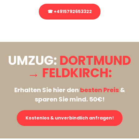
☎ +4915792653322
Stattdessen eine unverbindliche Anfrage senden
UMZUG:
DORTMUND
→ FELDKIRCH:
Erhalten Sie hier den
besten Preis
&
sparen Sie mind. 50€!
Kostenlos & unverbindlich anfragen!