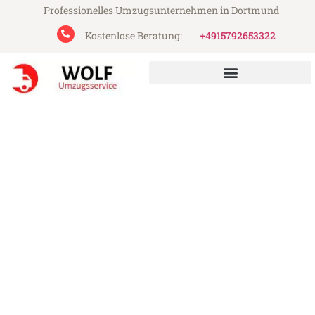
Professionelles Umzugsunternehmen in Dortmund
Kostenlose Beratung:
+4915792653322
Wolf Umzugsservice aus Dortmund
Umzug Dortmund Feldkirch
Günstiger Umzug Dortmund Feldkirch (ab
199€)
Express-Abwicklung in unter 24 Stunden!
Über 15 Jahre Erfahrung mit Umzügen!
Angebot erhalten in unter 30 Minuten!