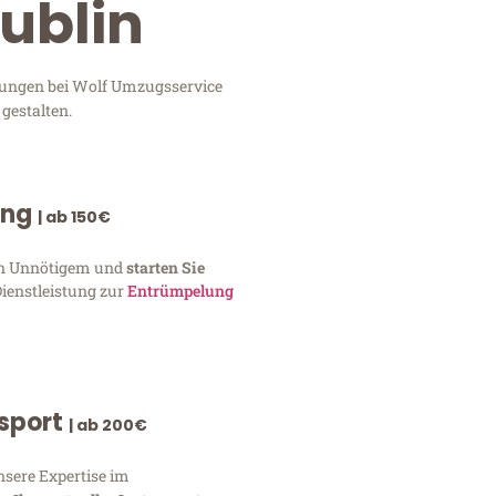
ublin
stungen bei Wolf Umzugsservice
gestalten.
ung
| ab 150€
von Unnötigem und
starten Sie
Dienstleistung zur
Entrümpelung
nsport
| ab 200€
nsere Expertise im