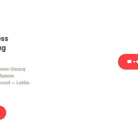
Sie haben Fragen zu Ihrem
Beratung bezüglich Ihres
Rufen Sie uns gerne an, un
ess
Ihnen kostenlos weiterzuh
ug
☎ +4
xpress-Umzug
fiziente
Stattdessen eine u
mund → Lublin.