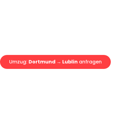
Express-Abwicklung in unter 2
Über 15 Jahre Erfahrung mit 
Angebot erhalten in unter 30 
Umzug:
Dortmund → Lublin
anfragen
Alle Umzugsanfragen sind zu 100% kostenlos & unverbind