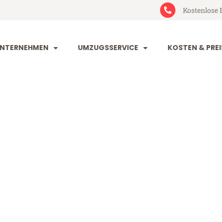
Kostenlose 
NTERNEHMEN
UMZUGSSERVICE
KOSTEN & PREI
nd Lublin
blin (ab 199€)