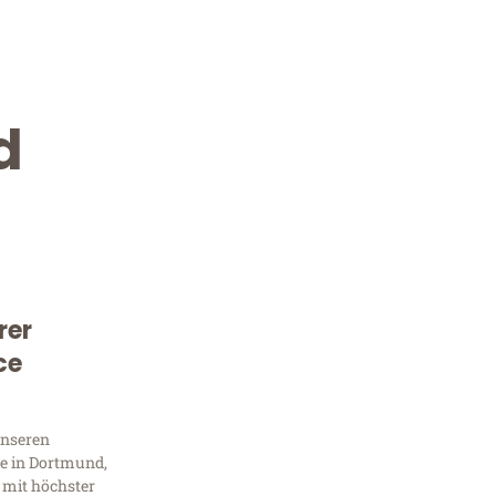
d
rer
Kostenlose Beratung!
ce
Sie 
unseren
Frag
e in Dortmund,
 mit höchster