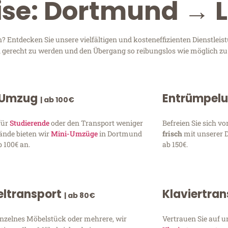
ise: Dortmund → L
Entdecken Sie unsere vielfältigen und kosteneffizienten Dienstlei
en gerecht zu werden und den Übergang so reibungslos wie möglich zu 
 Umzug
Entrümpel
| ab 100€
für
Studierende
oder den Transport weniger
Befreien Sie sich 
ände bieten wir
Mini-Umzüge
in Dortmund
frisch
mit unserer 
 100€ an.
ab 150€.
ltransport
Klaviertra
| ab 80€
inzelnes Möbelstück oder mehrere, wir
Vertrauen Sie auf u