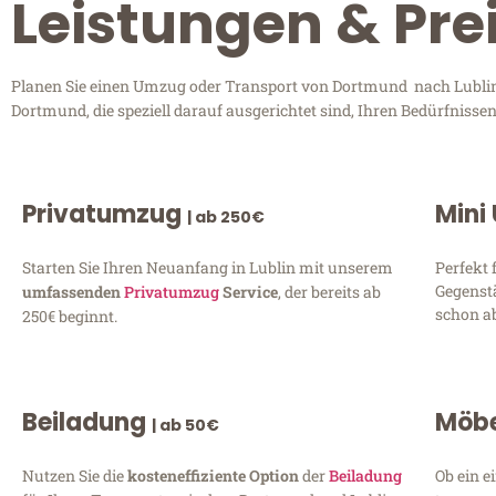
Leistungen & Pre
Planen Sie einen Umzug oder Transport von Dortmund nach Lublin? 
Dortmund, die speziell darauf ausgerichtet sind, Ihren Bedürfniss
Privatumzug
Mini
| ab 250€
Starten Sie Ihren Neuanfang in Lublin mit unserem
Perfekt 
Gegenst
umfassenden
Privatumzug
Service
, der bereits ab
schon ab
250€ beginnt.
Beiladung
Möbe
| ab 50€
Nutzen Sie die
kosteneffiziente Option
der
Beiladung
Ob ein e