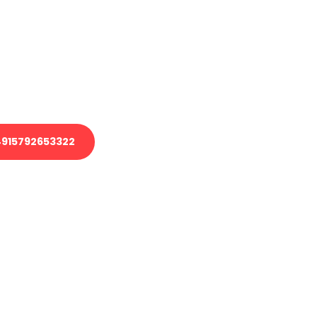
 Transport oder benötigen eine
 Umzug?
ser Team aus Experten freut sich,
elfen!
915792653322
nverbindliche Anfrage senden