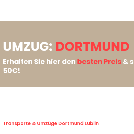
UMZUG:
DORTMUND →
Erhalten Sie hier den
besten Preis
& s
50€!
Transporte & Umzüge Dortmund Lublin