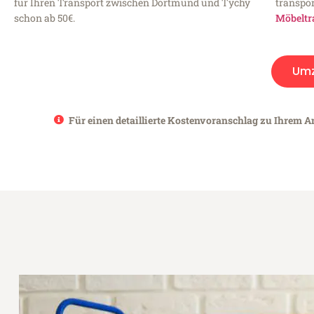
für Ihren Transport zwischen Dortmund und Tychy
transpor
schon ab 50€.
Möbeltr
Um
Für einen detaillierte Kostenvoranschlag zu Ihrem A