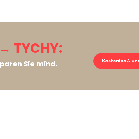
→ TYCHY:
Kostenlos & un
paren Sie mind.