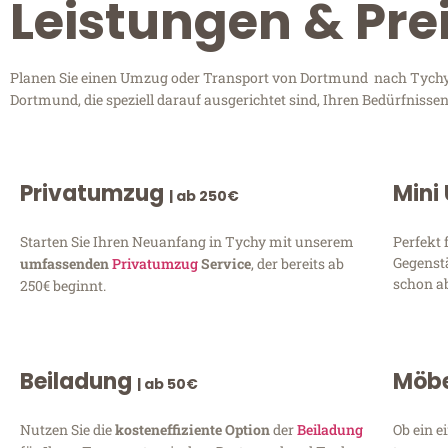
Leistungen & Pr
Planen Sie einen Umzug oder Transport von Dortmund nach Tychy? 
Dortmund, die speziell darauf ausgerichtet sind, Ihren Bedürfniss
Privatumzug
Mini
| ab 250€
Starten Sie Ihren Neuanfang in Tychy mit unserem
Perfekt 
Gegenst
umfassenden
Privatumzug
Service
, der bereits ab
schon ab
250€ beginnt.
Beiladung
Möbe
| ab 50€
Nutzen Sie die
kosteneffiziente Option
der
Beiladung
Ob ein e