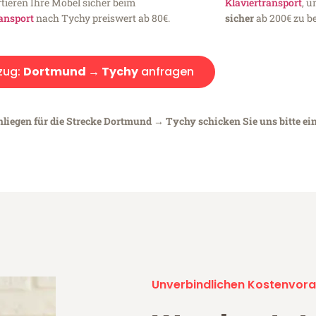
tieren Ihre Möbel sicher beim
Klaviertransport
, 
ansport
nach Tychy preiswert ab 80€.
sicher
ab 200€ zu be
zug:
Dortmund → Tychy
anfragen
nliegen für die Strecke Dortmund → Tychy schicken Sie uns bitte ei
Unverbindlichen Kostenvora