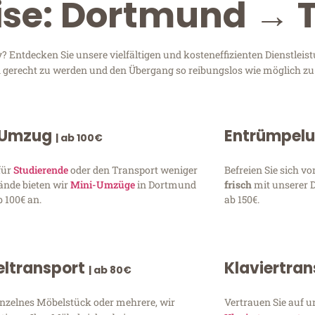
eise: Dortmund → 
Entdecken Sie unsere vielfältigen und kosteneffizienten Dienstlei
en gerecht zu werden und den Übergang so reibungslos wie möglich zu 
 Umzug
Entrümpel
| ab 100€
für
Studierende
oder den Transport weniger
Befreien Sie sich 
ände bieten wir
Mini-Umzüge
in Dortmund
frisch
mit unserer 
 100€ an.
ab 150€.
ltransport
Klaviertra
| ab 80€
inzelnes Möbelstück oder mehrere, wir
Vertrauen Sie auf u