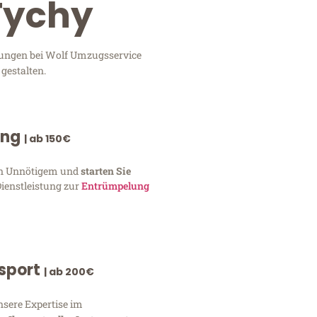
Tychy
stungen bei Wolf Umzugsservice
gestalten.
ung
| ab 150€
von Unnötigem und
starten Sie
Dienstleistung zur
Entrümpelung
nsport
| ab 200€
nsere Expertise im