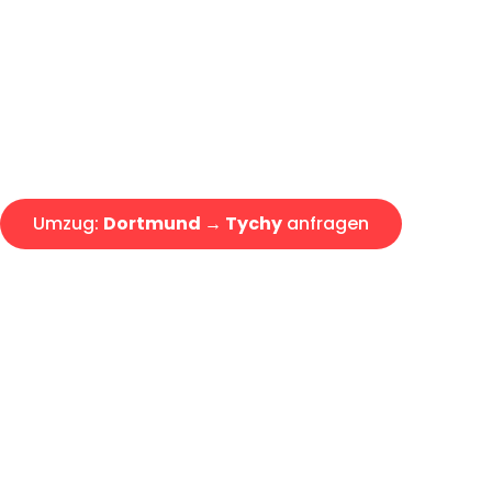
Express-Abwicklung in unter 2
Über 15 Jahre Erfahrung mit 
Angebot erhalten in unter 30 
Umzug:
Dortmund → Tychy
anfragen
Alle Umzugsanfragen sind zu 100% kostenlos & unverbind