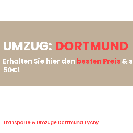
UMZUG:
DORTMUND 
Erhalten Sie hier den
besten Preis
& s
50€!
Transporte & Umzüge Dortmund Tychy