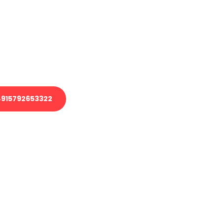
 Transport oder benötigen eine
 Umzug?
ser Team aus Experten freut sich,
elfen!
915792653322
nverbindliche Anfrage senden