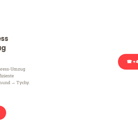
Sie haben Fragen zu Ihrem
Beratung bezüglich Ihres
Rufen Sie uns gerne an, un
ess
Ihnen kostenlos weiterzuh
ug
☎ +4
xpress-Umzug
fiziente
Stattdessen eine u
tmund → Tychy.