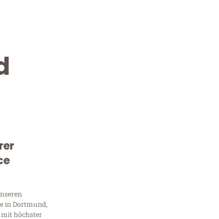
d
rer
Kostenlose Beratung!
ce
Sie 
unseren
Frag
e in Dortmund,
 mit höchster