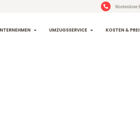
Kostenlose 
NTERNEHMEN
UMZUGSSERVICE
KOSTEN & PREI
und Tychy
chy (ab 199€)