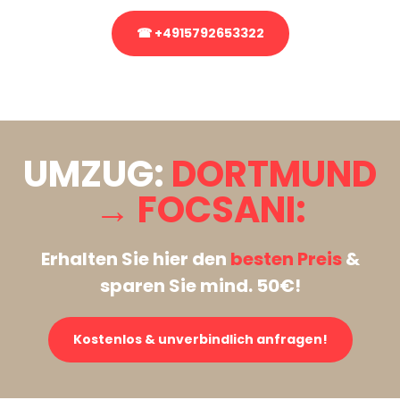
☎ +4915792653322
Stattdessen eine unverbindliche Anfrage senden
UMZUG:
DORTMUND
→ FOCSANI:
Erhalten Sie hier den
besten Preis
&
sparen Sie mind. 50€!
Kostenlos & unverbindlich anfragen!