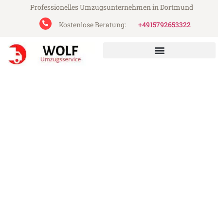
Professionelles Umzugsunternehmen in Dortmund
Kostenlose Beratung:
+4915792653322
Wolf Umzugsservice aus Dortmund
Umzug Dortmund Focsani
Günstiger Umzug Dortmund Focsani (ab
199€)
Express-Abwicklung in unter 24 Stunden!
Über 15 Jahre Erfahrung mit Umzügen!
Angebot erhalten in unter 30 Minuten!