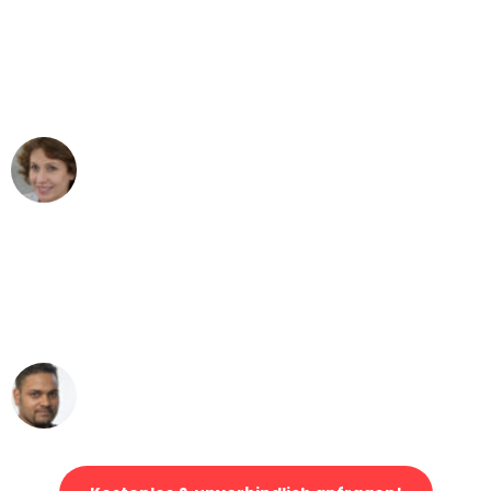
"Besser hätte ich mir den Umzug von
Dortmund nach Wien nicht vorstellen
können - DANKE!"
Maria W
Umzug von Dortmund nach Wien
"Mein Klavier kam in unter 24 Stunden
ohne einen Kratzer an - ein
erstklassiger Service!"
Ümit Y.
Klaviertransport in Dortmund