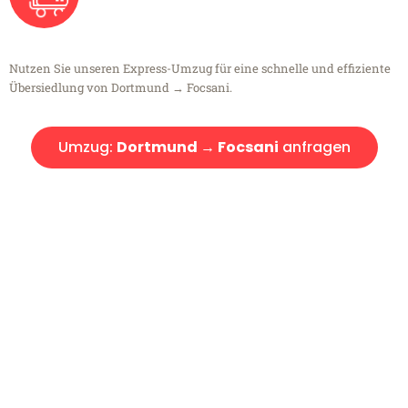
Nutzen Sie unseren Express-Umzug für eine schnelle und effiziente
Übersiedlung von Dortmund → Focsani.
Umzug:
Dortmund → Focsani
anfragen
Kostenlose Beratung!
Sie haben Fragen?
Sie haben Fragen zu Ihrem Transport oder benötigen eine Beratung
bezüglich Ihres Umzug?
Rufen Sie uns gerne an, unser Team aus Experten freut sich, Ihnen
kostenlos weiterzuhelfen!