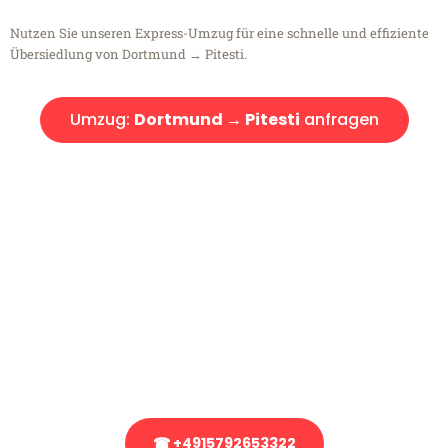
Nutzen Sie unseren Express-Umzug für eine schnelle und effiziente
Übersiedlung von Dortmund → Pitesti.
Umzug:
Dortmund → Pitesti
anfragen
Kostenlose Beratung!
Sie haben Fragen?
Sie haben Fragen zu Ihrem Transport oder benötigen eine Beratung
bezüglich Ihres Umzug?
Rufen Sie uns gerne an, unser Team aus Experten freut sich, Ihnen
kostenlos weiterzuhelfen!
☎ +4915792653322