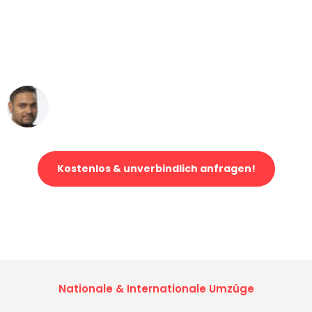
"Mein Klavier kam in unter 24 Stunden
ohne einen Kratzer an - ein
erstklassiger Service!"
Ümit Y.
Klaviertransport in Dortmund
Kostenlos & unverbindlich anfragen!
Jetzt anfragen und der nächste glückliche Kunde werden. Alle
Umzugsanfragen sind zu
100% kostenlos & unverbindlich!
Nationale & Internationale Umzüge