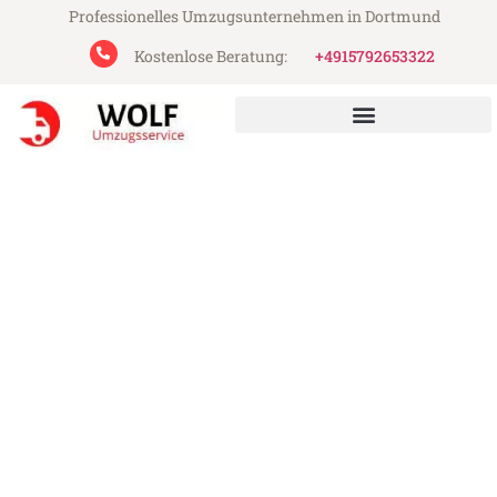
Professionelles Umzugsunternehmen in Dortmund
Kostenlose Beratung:
+4915792653322
Wolf Umzugsservice aus Dortmund
Umzug Dortmund Pitesti
Günstiger Umzug Dortmund Pitesti (ab
199€)
Express-Abwicklung in unter 24 Stunden!
Über 15 Jahre Erfahrung mit Umzügen!
Angebot erhalten in unter 30 Minuten!