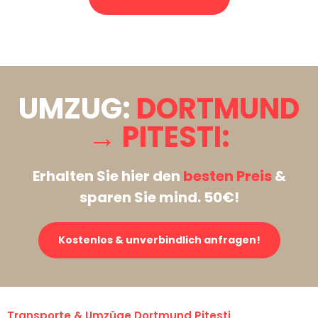
Stattdessen eine unverbindliche Anfrage senden
UMZUG:
DORTMUND
→ PITESTI:
Erhalten Sie hier den
besten Preis
&
sparen Sie mind. 50€!
Kostenlos & unverbindlich anfragen!
Transporte & Umzüge Dortmund Pitesti