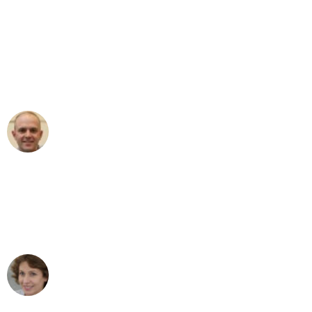
"Erste Klasse! Ein großes Dankeschön
an das gesamte Team von Wolf
Umzugsservice für ihren
außergewöhnlichen Service!"
Frederik F.
Umzug in Dortmund
"Besser hätte ich mir den Umzug von
Dortmund nach Wien nicht vorstellen
können - DANKE!"
Maria W
Umzug von Dortmund nach Wien