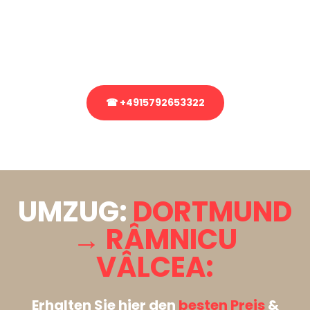
Sie haben Fragen zu Ihrem Transport oder benötigen eine Beratung
bezüglich Ihres Umzug?
Rufen Sie uns gerne an, unser Team aus Experten freut sich, Ihnen
kostenlos weiterzuhelfen!
☎ +4915792653322
Stattdessen eine unverbindliche Anfrage senden
UMZUG:
DORTMUND
→ RÂMNICU
VÂLCEA:
Erhalten Sie hier den
besten Preis
&