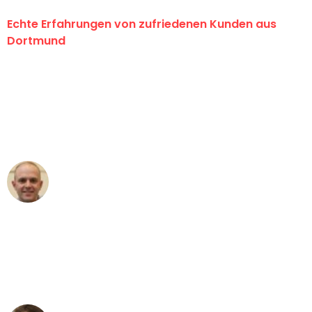
Echte Erfahrungen von zufriedenen Kunden aus
Dortmund
"Erste Klasse! Ein großes Dankeschön
an das gesamte Team von Wolf
Umzugsservice für ihren
außergewöhnlichen Service!"
Frederik F.
Umzug in Dortmund
"Besser hätte ich mir den Umzug von
Dortmund nach Wien nicht vorstellen
können - DANKE!"