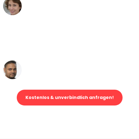
Maria W
Umzug von Dortmund nach Wien
"Mein Klavier kam in unter 24 Stunden
ohne einen Kratzer an - ein
erstklassiger Service!"
Ümit Y.
Klaviertransport in Dortmund
Kostenlos & unverbindlich anfragen!
Jetzt anfragen und der nächste glückliche Kunde werden. Alle
Umzugsanfragen sind zu
100% kostenlos & unverbindlich!