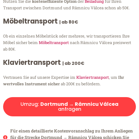
Nutzen Sie die
kosteneffiziente Option
der
Beiladung
für Ihren
Transport zwischen Dortmund und Râmnicu Vâlcea schon ab 50€.
Möbeltransport
| ab 80€
Ob ein einzelnes Möbelstück oder mehrere, wir transportieren Ihre
Möbel sicher beim
Möbeltransport
nach Râmnicu Vâlcea preiswert
ab 80€.
Klaviertransport
| ab 200€
Vertrauen Sie auf unsere Expertise im
Klaviertransport
, um
Ihr
wertvolles Instrument sicher
ab 200€ zu befördern.
Umzug:
Dortmund → Râmnicu Vâlcea
anfragen
Für einen detaillierte Kostenvoranschlag zu Ihrem Anliegen
für die Strecke Dortmund → Râmnicu Vâlcea schicken Sie