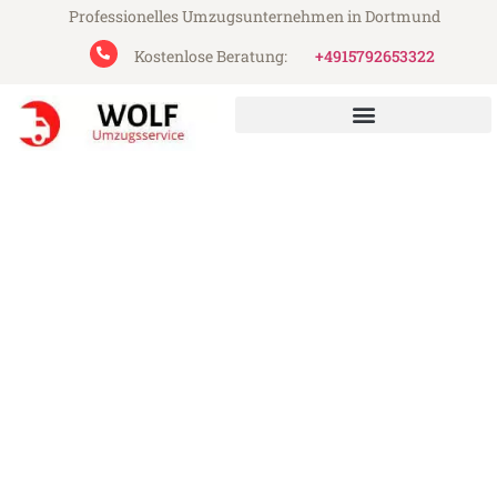
Professionelles Umzugsunternehmen in Dortmund
Kostenlose Beratung:
+4915792653322
Wolf Umzugsservice aus Dortmund
Umzug Dortmund Râmnicu
Vâlcea
Günstiger Umzug Dortmund Râmnicu
Vâlcea (ab 199€)
Express-Abwicklung in unter 24 Stunden!
Über 15 Jahre Erfahrung mit Umzügen!